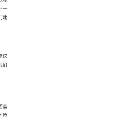
下一
们建
建议
我们
还需
的策