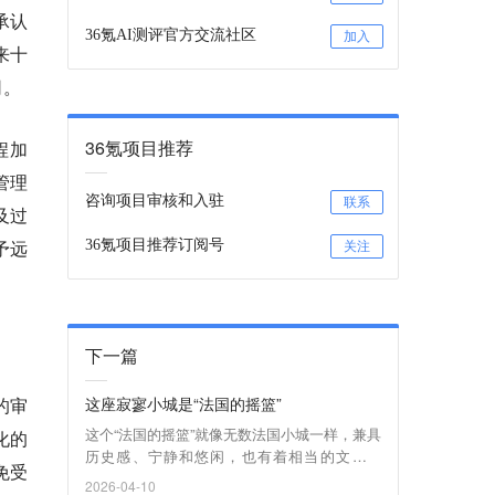
承认
36氪AI测评官方交流社区
加入
来十
司。
36氪项目推荐
程加
管理
咨询项目审核和入驻
联系
及过
予远
36氪项目推荐订阅号
关注
下一篇
这座寂寥小城是“法国的摇篮”
的审
这个“法国的摇篮”就像无数法国小城一样，兼具
化的
历史感、宁静和悠闲，也有着相当的文化活
免受
力。
2026-04-10