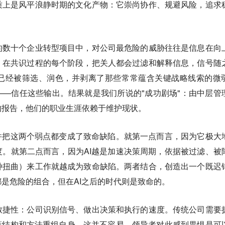
质上是风平浪静时期的文化产物：它崇尚协作、规避风险，追求
的数十个企业转型项目中，对公司最危险的威胁往往是信息在向
。在共识过程的每个阶段，把关人都会过滤和解释信息，信号随
已经被筛选、润色，并剥离了那些常常蕴含关键战略线索的微
—信任这些输出。结果就是我们所说的"成功剧场"：由中层管
的报告，他们的职业生涯依赖于维护现状。
并把这两个弱点都变成了致命缺陷。就第一点而言，因为它极大
。就第二点而言，因为AI越是加速决策周期，依据被过滤、被
种扭曲）来工作就越成为致命缺陷。两者结合，创造出一个既迟
是危险的组合，但在AI之后的时代则是致命的。
敏捷性：公司识别信号、做出决策和执行的速度。
传统公司需要
策结构和方法重组自身。这并不容易，领导者对此感到畏惧是可