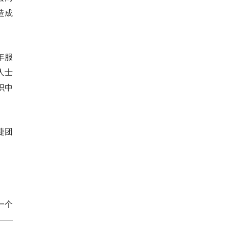
造成
年服
人士
织中
捷团
一个
——