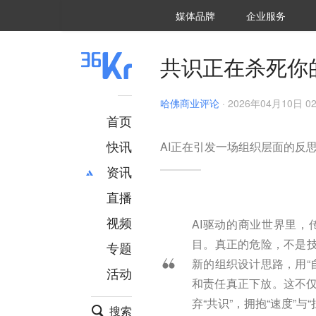
36氪Auto
数字时氪
企业号
未来消费
智能涌现
未来城市
启动Power on
媒体品牌
企业服务
企服点评
36氪出海
36氪研究院
潮生TIDE
36氪企服点评
36Kr研究院
36氪财经
职场bonus
36碳
后浪研究所
36Kr创新咨询
暗涌Waves
硬氪
氪睿研究院
共识正在杀死你
哈佛商业评论
·
2026年04月10日 02
首页
快讯
AI正在引发一场组织层面的反
资讯
直播
最新
推荐
创投
财经
视频
AI驱动的商业世界里
汽车
AI
目。真正的危险，不是技
专题
科技
项目推荐
新的组织设计思路，用“
活动
专精特新
安徽
和责任真正下放。这不
弃“共识”，拥抱“速度”与
搜索