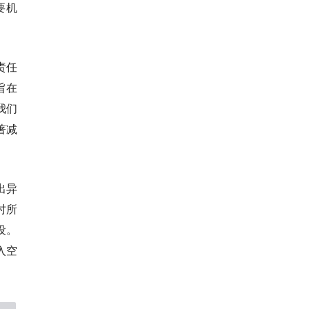
要机
责任
旨在
我们
著减
出异
时所
设。
入空