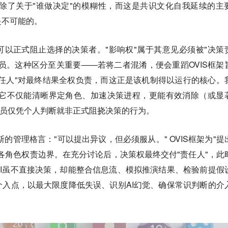
消除了关于"谁做决定"的模糊性，而这是共识文化自我延续的主
是不可能的。
以正式阻止选择的决策者。"影响权"属于其意见必须被"决策
员。这种区分至关重要——若将二者混淆，便会重蹈OVIS框架
任人"对最终结果全权负责，而这正是该机制得以运行的核心。
：它不仅能清晰界定角色、加速决策进程，更能有效消除（或显
成员仅凭个人判断就非正式阻挠决策的行为。
的管理格言："可以提出异议，但必须服从。" OVIS框架为"提
各角色权责边界。在充分讨论后，决策权最终交付"责任人"，此
I虽不直接决策，却能整合信息流、模拟推演结果、检验前提假
入点，以最大限度降低失误、识别AI幻觉、确保常识判断的介