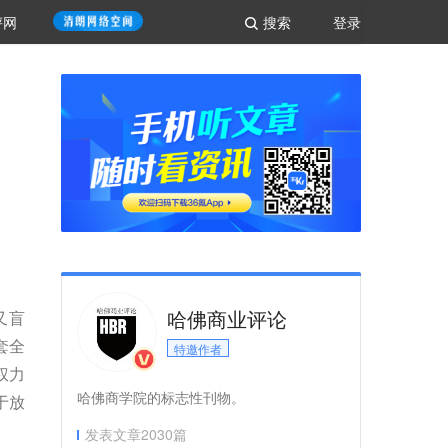
评网
搜索
登录
哈佛商业评论
又盲
套全
特邀作者
权力
哈佛商学院的标志性刊物。
于放
发表文章
2030
篇