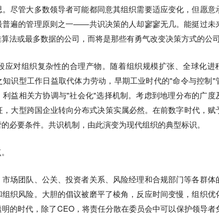
思。
尽管大多数领导者可能都同意其组织需要适应变化，但愿意
最普遍的管理原则之一——共识决策的人却寥寥无几。能挺过未
佳算法或最多数据的公司，而将是那些有勇气改变决策方式的公
段应对组织复杂性的合理产物。随着组织规模扩张、全球化进
知识型工作日益取代体力劳动，早期工业时代的"命令与控制"
利益相关方协调与"社会化"选择机制。考虑到地理分布的广度
征，大型跨国企业转向分布式决策实属必然。在前数字时代，赋
营的必要条件。共识机制，由此演变为现代组织的典型标识。
点。
、市场团队、公关、投资者关系、风险经理和合规部门等各群体
和组织风险。大胆的倡议被磨平了棱角，反应时间变慢，组织优
明的时代，除了CEO，将责任分散在委员会中可以保护领导者