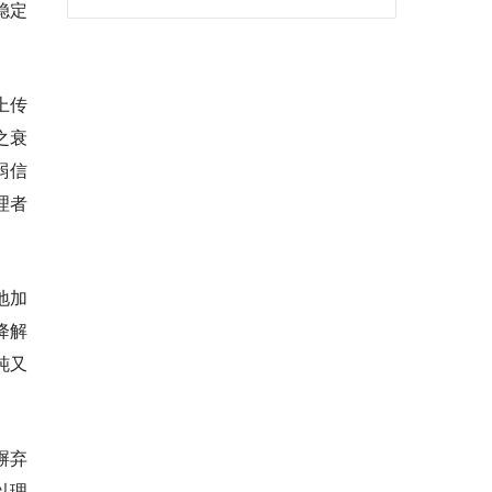
稳定
上传
之衰
弱信
理者
地加
降解
钝又
摒弃
以理