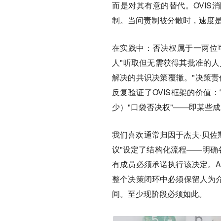
而是对其有意的替代。OVIS
制。当问责制被分散时，速度
在实践中：否决权属于一两位可
人"听取但无需获得其批准的人
解决的共识决策覆辙。"决策责
反复验证了OVIS框架的价值
少）"口袋否决权"——即某些
我们喜欢通常归因于杰夫·贝佐斯
议"设定了结构化流程——明确
有成员必须承诺执行该决定。A
整个决策闭环中必须保留人为介
间。至少现阶段必须如此。