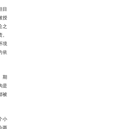
但目
被授
论之
责。
环境
的依
）期
构是
都被
个小
会两