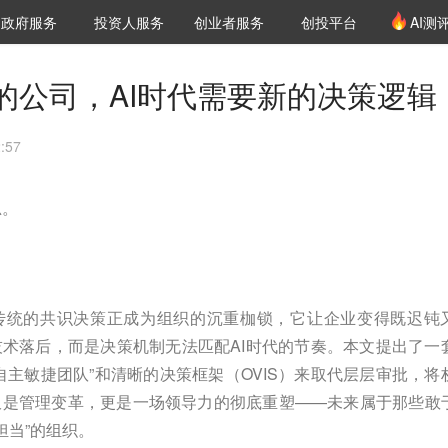
创投发布
项目推荐
核心服务
LP源计划
政府服务
投资人服务
创业者服务
创投平台
AI测
36氪Pro
VClub
VClub投资机构库
创投氪堂
城市之窗
投资机构职位推介
企业入驻
投资人认证
的公司，AI时代需要新的决策逻辑
:57
思。
，传统的共识决策正成为组织的沉重枷锁，它让企业变得既迟钝
术落后，而是决策机制无法匹配AI时代的节奏。本文提出了一
自主敏捷团队”和清晰的决策框架（OVIS）来取代层层审批，将
仅是管理变革，更是一场领导力的彻底重塑——未来属于那些敢
“担当”的组织。