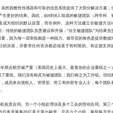
。虽然前瞻性传感器和可靠的信息系统提供了大部分解决方案，
产生更好的结果。因此，由6到8人组成的敏捷团队（跨学科、
该成为组织的默认设置，而非例外。这种方法建立在敏捷方法
：传统的敏捷团队负责建议和升级；"自主敏捷团队"为结果负
重要，因为每一层审批都是一种阻力。领导层的角色是提供数据
好的决策，并要求任何否决都必须基于有时限的、有证据支持
2006年联合航空破产案（美国历史上最大、最复杂的企业重组之一
织了重组。我们没有称其为敏捷团队；我们称之为工作组。但结
队，成员来自债权人、管理层、劳工和外部专业人士，每个团队
务。
飞机租赁合同。另一个小组处理涉及多个工会的劳动合同。第三
的任务是筹集20亿美元退出融资。总共六个小组，每组每月开