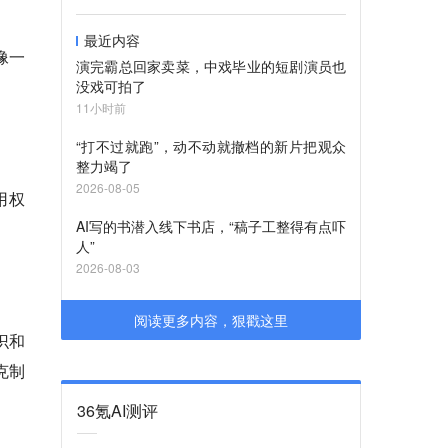
最近内容
像一
演完霸总回家卖菜，中戏毕业的短剧演员也
没戏可拍了
11小时前
“打不过就跑”，动不动就撤档的新片把观众
整力竭了
2026-08-05
用权
AI写的书潜入线下书店，“稿子工整得有点吓
人”
2026-08-03
阅读更多内容，狠戳这里
识和
克制
36氪AI测评