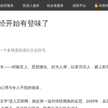
创投发布
项目推荐
核心服务
LP源计划
政府服务
投资人服务
创业者服务
创投平台
AI测
36氪Pro
VClub
VClub投资机构库
创投氪堂
城市之窗
投资机构职位推介
企业入驻
投资人认证
已经开始有登味了
为一个多维度的流行文化符号。
生长——经验至上、思想僵化、好为人师，以资历压人，媚上欺
的心理与令人不悦的做派。
“老登文学”进入互联网，掀起第一波对传统视角的反思。2025年，反