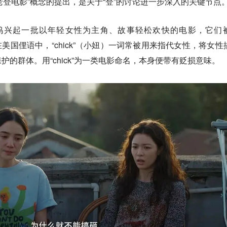
的“老登电影”概念的提出，是关于“登”的讨论进一步深入的关键节点
莱坞兴起一批以年轻女性为主角、故事轻松欢快的电影，它们
电影）。在美国俚语中，“chick”（小妞）一词常被用来指代女性，将女性
的群体。用“chick”为一类电影命名，本身便带有贬损意味。