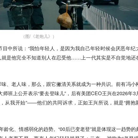
（图/《老炮儿》）
节目中所说：“我怕年轻人，是因为我自己年轻时候会厌恶年纪
人就是他完全不知道别人在忍受他……上一代其实是不自觉地还
爹味、老人味，那么，跟它撇清关系就成为一种共识。前有冯小
大师班上公开表示“要去登味儿”，后有美团CEO王兴在2026年3
，从我开始”——他们的共同诉求，正如王兴所说，就是“拥抱
去年龄化、情感弱化的趋势。“00后已变老登”就是体现这一趋势的