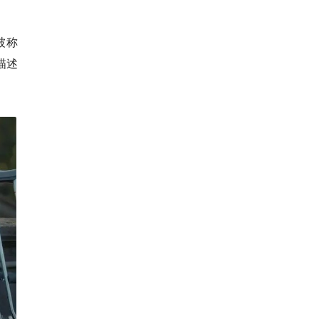
。
被称
描述