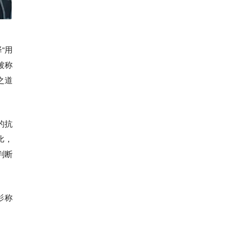
“用
被称
之道
的抗
比，
判断
影称