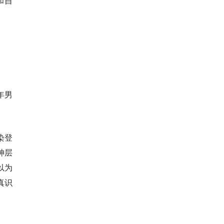
和自
。
年男
染登
神层
以为
真识