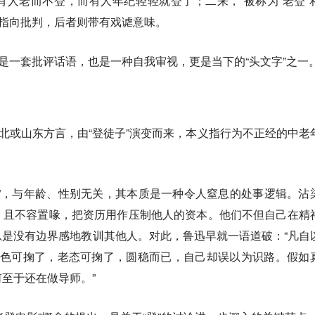
人老而不登，而有人年纪轻轻就登了；二来， 被称为“老登”
者指向批判，后者则带有戏谑意味。
既是一套批评话语，也是一种自我审视，更是当下的“头文字”之一
东北或山东方言，由“登徒子”演变而来，本义指行为不正经的中老
”，与年龄、性别无关，其本质是一种令人窒息的处事逻辑。沾
，且不容置喙，把资历用作压制他人的资本。他们不但自己在精
是没有边界感地教训其他人。对此，鲁迅早就一语道破：“凡自
灰色可掬了，老态可掬了，圆稳而已，自己却误以为识路。假如
至于还在做导师。”