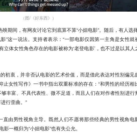
（图/《好东西》）
》热映期间，有网友讨论它到底算不算“小妞电影”。随后，有人选择
电影”这一说法。支持者表示：“一部电影仅因第一主角是女性就
没有立体女性角色存在的电影被称为‘老登电影’，也不过是以其人
出的初衷，并非否认电影的艺术价值，而是借此表达对性别偏见
抑止女性写作》一书中指出双重标准的存在：“和男性的经历相
不够丰富、不具代表性、微不足道，而且人们在对作者性别进行
进行歪曲。”
一直由男性视角主导。既然人们不愿将那些经典的男性视角电
电影一概归为“小妞电影”也有失公允。