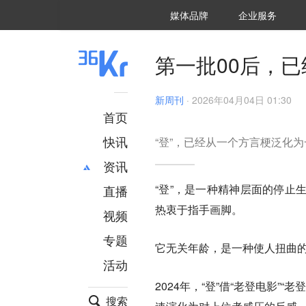
36氪Auto
数字时氪
企业号
未来消费
智能涌现
未来城市
启动Power on
媒体品牌
企业服务
企服点评
36氪出海
36氪研究院
潮生TIDE
36氪企服点评
36Kr研究院
36氪财经
职场bonus
36碳
后浪研究所
36Kr创新咨询
暗涌Waves
硬氪
氪睿研究院
第一批00后，
新周刊
·
2026年04月04日 01:30
首页
快讯
“登”，已经从一个方言梗泛化
资讯
“登”，是一种精神层面的停止
直播
最新
推荐
热衷于指手画脚。
创投
财经
视频
汽车
AI
专题
它无关年龄，是一种使人扭曲
科技
项目推荐
活动
专精特新
安徽
2024年，“登”借“老登电影”
搜索