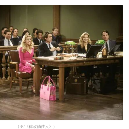
（图/《律政俏佳人》）