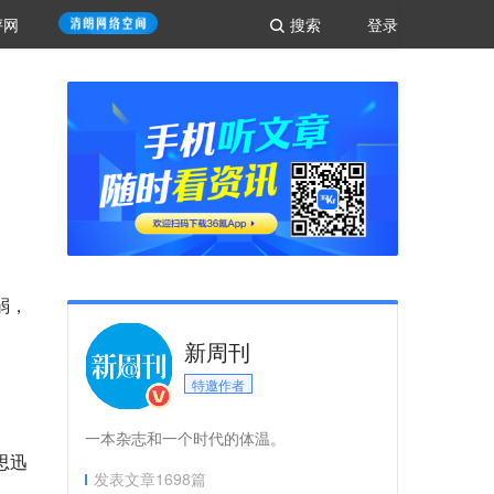
评网
搜索
登录
弱，
新周刊
特邀作者
一本杂志和一个时代的体温。
思迅
发表文章
1698
篇