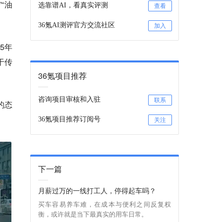
“油
选靠谱AI，看真实评测
查看
36氪AI测评官方交流社区
加入
5年
于传
36氪项目推荐
咨询项目审核和入驻
联系
的态
36氪项目推荐订阅号
关注
下一篇
月薪过万的一线打工人，停得起车吗？
买车容易养车难，在成本与便利之间反复权
衡，或许就是当下最真实的用车日常。