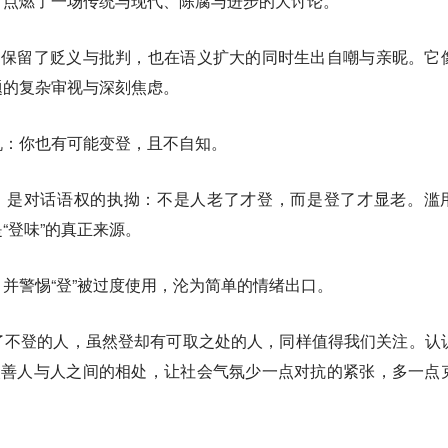
，点燃了一场传统与现代、陈腐与进步的大讨论。
它保留了贬义与批判，也在语义扩大的同时生出自嘲与亲昵。它
题的复杂审视与深刻焦虑。
机：你也有可能变登，且不自知。
迫，是对话语权的执拗：不是人老了才登，而是登了才显老。滥
“登味”的真正来源。
并警惕“登”被过度使用，沦为简单的情绪出口。
了不登的人，虽然登却有可取之处的人，同样值得我们关注。认
改善人与人之间的相处，让社会气氛少一点对抗的紧张，多一点