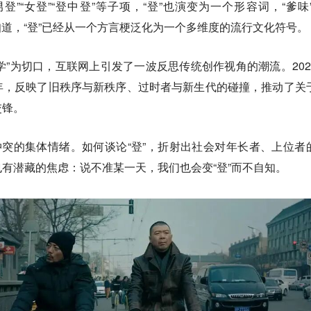
“男登”“女登”“登中登”等子项，“登”也演变为一个形容词，“爹味”
就知道，“登”已经从一个方言梗泛化为一个多维度的流行文化符号。
登文学”为切口，互联网上引发了一波反思传统创作视角的潮流。202
年，反映了旧秩序与新秩序、过时者与新生代的碰撞，推动了关
交锋。
冲突的集体情绪。如何谈论“登”，折射出社会对年长者、上位者
有潜藏的焦虑：说不准某一天，我们也会变“登”而不自知。