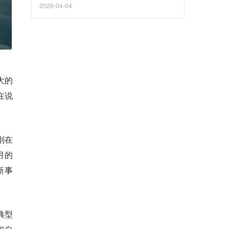
2026-04-04
大的
在说
刚在
月的
新事
典型