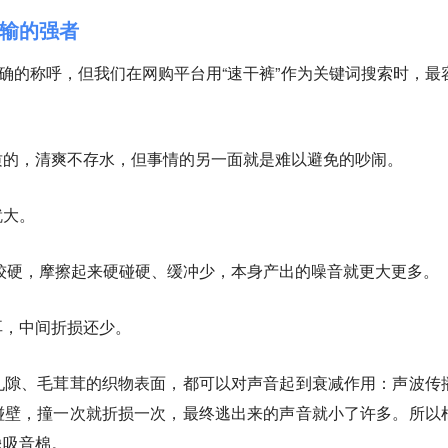
输的强者
准确的称呼，但我们在网购平台用“速干裤”作为关键词搜索时，最
质的，清爽不存水，但事情的另一面就是难以避免的吵闹。
就大
。
较硬，摩擦起来硬碰硬、缓冲少，本身产出的噪音就更大更多。
耳，中间折损还少
。
孔隙、毛茸茸的织物表面，都可以对声音起到衰减作用：声波传
碰壁，撞一次就折损一次，最终逃出来的声音就小了许多。所以
像吸音棉。