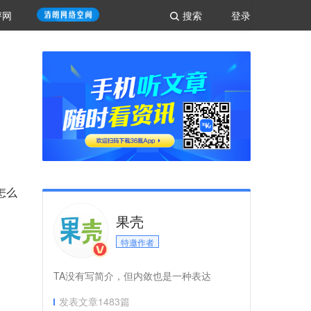
评网
搜索
登录
怎么
果壳
特邀作者
TA没有写简介，但内敛也是一种表达
发表文章
1483
篇