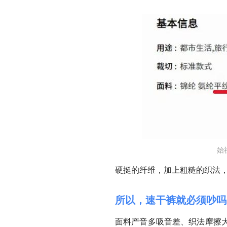
始
硬挺的纤维，加上粗糙的织法
所以，速干裤就必须吵吗
面料产音多吸音差、织法摩擦