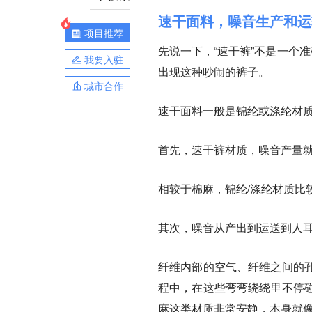
速干面料，噪音生产和运
项目推荐
先说一下，“速干裤”不是一个
我要入驻
出现这种吵闹的裤子。
城市合作
速干面料一般是锦纶或涤纶材
首先，
速干裤材质，噪音产量
相较于棉麻，锦纶/涤纶材质比
其次，
噪音从产出到运送到人
纤维内部的空气、纤维之间的
程中，在这些弯弯绕绕里不停
麻这类材质非常安静，本身就