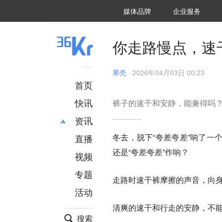
36氪Auto
数字时氪
企业号
未来消费
智能涌现
未来城市
启动Power on
媒体品牌
企业服务
企服点评
36氪出海
36氪研究院
潮生TIDE
36氪企服点评
36Kr研究院
36氪财经
职场bonus
36碳
后浪研究所
36Kr创新咨询
暗涌Waves
硬氪
氪睿研究院
你走路慢点，速
果壳
·
2026年04月03日 00:23
首页
快讯
裤子的速干和安静，能兼得吗
资讯
冬去，脱下“夸差夸差”响了一
直播
最新
推荐
还是“夸差夸差”作响？
创投
财经
视频
汽车
AI
专题
走路时速干裤摩擦的声音，向
科技
项目推荐
活动
专精特新
安徽
清爽的速干和行走的安静，不
搜索