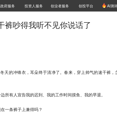
创投发布
项目推荐
核心服务
LP源计划
政府服务
投资人服务
创业者服务
创投平台
AI测
36氪Pro
VClub
VClub投资机构库
创投氪堂
城市之窗
投资机构职位推介
企业入驻
投资人认证
干裤吵得我听不见你说话了
？
个冬天的冲锋衣，耳朵终于清净了。春来，穿上帅气的速干裤，
身边所有人宣告我的迟到、我的工作时间摸鱼、我的早退。
能在一条裤子上兼得吗？