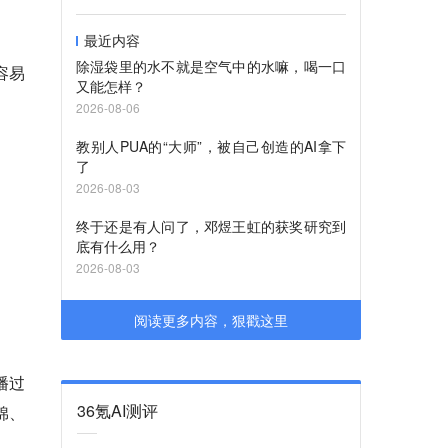
最近内容
除湿袋里的水不就是空气中的水嘛，喝一口
容易
又能怎样？
2026-08-06
教别人PUA的“大师”，被自己创造的AI拿下
了
2026-08-03
终于还是有人问了，邓煜王虹的获奖研究到
底有什么用？
2026-08-03
阅读更多内容，狠戳这里
播过
36氪AI测评
棉、