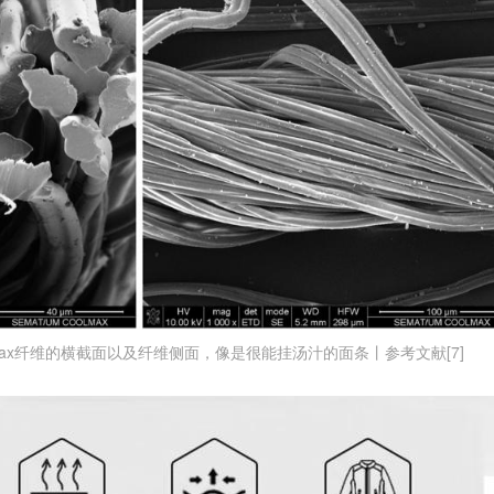
max纤维的横截面以及纤维侧面，像是很能挂汤汁的面条丨参考文献[7]