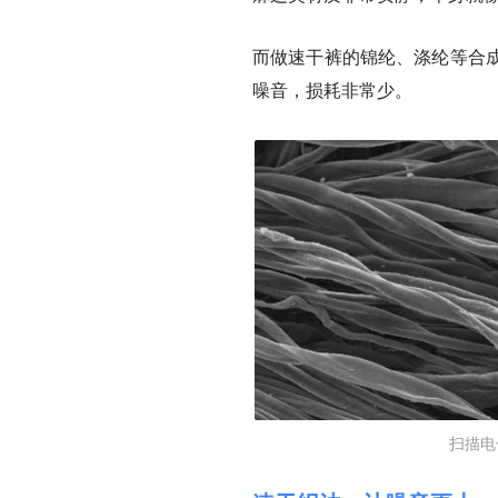
而做速干裤的锦纶、涤纶等合
噪音，损耗非常少。
扫描电