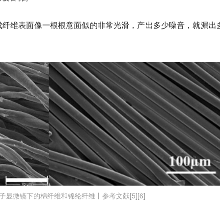
成纤维表面像一根根意面似的非常光滑，产出多少噪音，就漏出
子显微镜下的棉纤维和锦纶纤维丨参考文献[5][6]