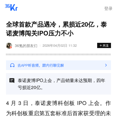
离岗
登录
全球首款产品遇冷，累损近20亿，泰
诺麦博闯关IPO压力不小
36氪的朋友们
2026年04月02日 11:32
泰诺麦博IPO上会，产品销量未达预期，四年
亏损近20亿。
4 月 3 日，泰诺麦博科创板 IPO 上会。作
为科创板重启第五套标准后首家获受理的未