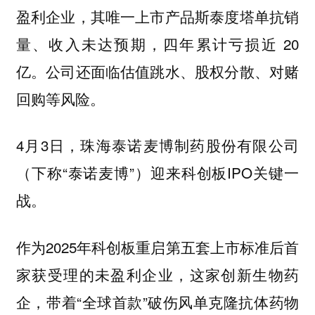
盈利企业，其唯一上市产品斯泰度塔单抗销
量、收入未达预期，四年累计亏损近 20
亿。公司还面临估值跳水、股权分散、对赌
回购等风险。
4月3日，珠海泰诺麦博制药股份有限公司
（下称“泰诺麦博”）迎来科创板IPO关键一
战。
作为2025年科创板重启第五套上市标准后首
家获受理的未盈利企业，这家创新生物药
企，带着“全球首款”破伤风单克隆抗体药物