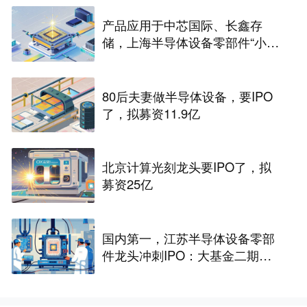
产品应用于中芯国际、长鑫存
储，上海半导体设备零部件“小巨
人”冲击IPO
80后夫妻做半导体设备，要IPO
了，拟募资11.9亿
北京计算光刻龙头要IPO了，拟
募资25亿
国内第一，江苏半导体设备零部
件龙头冲刺IPO：大基金二期持
股，拟募资25亿