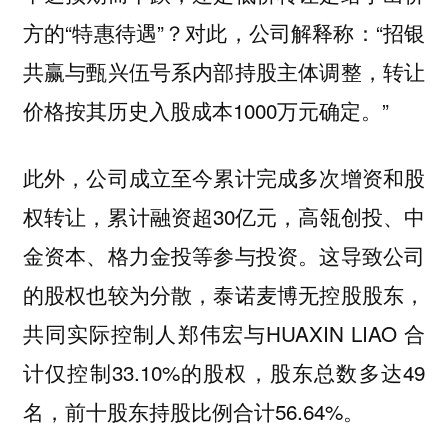
方的“特惠待遇”？对此，公司解释称：“招银
共赢与甄兴伍号系内部持股主体调整，转让
价格按其历史入股成本1000万元确定。”
此外，公司成立至今累计完成多次增资和股
权转让，累计融资超30亿元，高瓴创投、中
金资本、格力金投等参与投资。这导致公司
的股权也较为分散，泰诺麦博无控股股东，
共同实际控制人郑伟宏与HUAXIN LIAO 合
计仅控制33.10%的股权，股东总数多达49
名，前十股东持股比例合计56.64%。