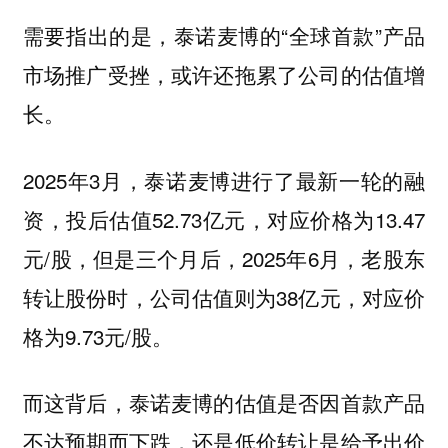
需要指出的是，泰诺麦博的“全球首款”产品
市场推广受挫，或许还拖累了公司的估值增
长。
2025年3月，泰诺麦博进行了最新一轮的融
资，投后估值52.73亿元，对应价格为13.47
元/股，但是三个月后，2025年6月，老股东
转让股份时，公司估值则为38亿元，对应价
格为9.73元/股。
而这背后，泰诺麦博的估值是否因首款产品
不达预期而下跌，还是低价转让是给予出价