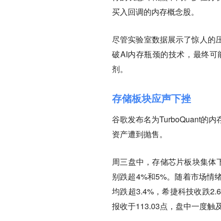
买入回调的内存概念股。
尽管实验室数据展示了惊人的
破AI内存瓶颈的技术，
最终可
剂。
存储板块应声下挫
谷歌发布名为TurboQuan
资产遭到抛售。
周三盘中，存储芯片板块集体下
别跌超4%和5%。随着市场情
均跌超3.4%，希捷科技收跌2
报收于113.03点，盘中一度触