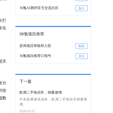
36氪AI测评官方交流社区
加入
在打
催化
36氪项目推荐
咨询项目审核和入驻
联系
36氪项目推荐订阅号
关注
相关
下一篇
技分
科技
欧洲二手电动车，销量激增
指数
中东战事推高油价，欧洲二手电动车销量激
增。
2026-03-27