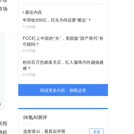
市场
最近内容
年营收200亿，巨头为何还要“擦边”？
1小时前
FCC盯上中国的“光”，美国版“国产替代”有
可能吗？
2小时前
粉丝百万也难逃关店，红人服饰为何越做越
难？
2小时前
阅读更多内容，狠戳这里
36氪AI测评
街投
借机
选靠谱AI，看真实评测
查看