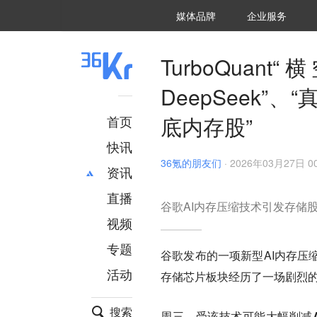
36氪Auto
数字时氪
企业号
未来消费
智能涌现
未来城市
启动Power on
媒体品牌
企业服务
企服点评
36氪出海
36氪研究院
潮生TIDE
36氪企服点评
36Kr研究院
36氪财经
职场bonus
36碳
后浪研究所
36Kr创新咨询
暗涌Waves
硬氪
氪睿研究院
TurboQua
DeepSeek”、
底内存股”
首页
快讯
36氪的朋友们
·
2026年03月27日 00
资讯
直播
最新
推荐
谷歌AI内存压缩技术引发存储
创投
财经
视频
汽车
AI
专题
谷歌发布的一项新型AI内存压
科技
项目推荐
活动
存储芯片板块经历了一场剧烈
专精特新
安徽
搜索
周三，受该技术可能大幅削减