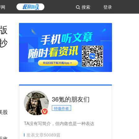
评网
搜索
登录
版
，抄
36氪的朋友们
特邀作者
美股
TA没有写简介，但内敛也是一种表达
发表文章
50089
篇
至收