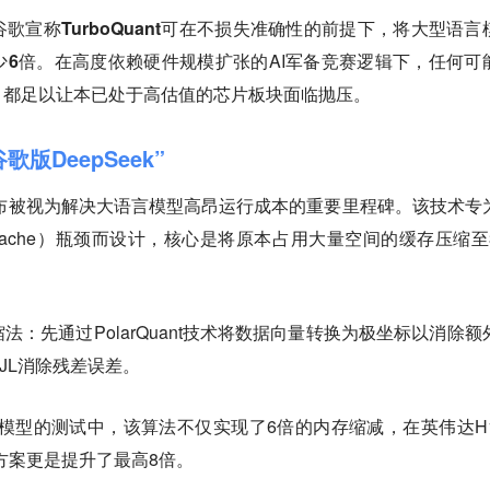
歌宣称TurboQuant可在不损失准确性的前提下，将大型语言
少6倍。
在高度依赖硬件规模扩张的AI军备竞赛逻辑下，任何可
，都足以让本已处于高估值的芯片板块面临抛压。
谷歌版DeepSeek”
t的发布被视为解决大语言模型高昂运行成本的重要里程碑。该技术专
 Cache）瓶颈而设计，核心是将原本占用大量空间的缓存压缩至
：先通过PolarQuant技术将数据向量转换为极坐标以消除额
JL消除残差误差。
l等开源模型的测试中，该算法不仅实现了6倍的内存缩减，在英伟达H1
位方案更是提升了最高8倍。