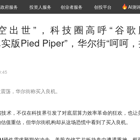
创投发布
项目推荐
核心服务
LP源计划
政府服务
投资人服务
创业者服务
创投平台
AI测
36氪Pro
VClub
VClub投资机构库
创投氪堂
城市之窗
投资机构职位推介
企业入驻
投资人认证
nt“横空出世”，科技圈高呼“谷歌
“真实版Pied Piper”，华尔街“呵呵
:45
股震荡，华尔街称买入良机。
缩技术，不仅在科技界引发了对底层算力效率革命的狂欢，也让
的估值重估，但华尔街机构却从这场恐慌中看到了买入良机。
AI硬件需求预期的冲击，美股存储芯片板块盘中遭遇重挫。
截