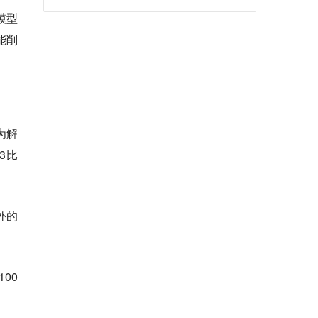
模型
能削
为解
3比
外的
00