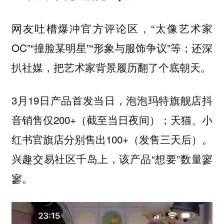
网友吐槽爆冲官方评论区，“太像艺术家
OC”“撞脸某明星”“形象与服饰争议”等；还深
扒社媒，把艺术家背景履历翻了个底朝天。
3月19日产品首发当日，泡泡玛特旗舰店抖
音销售仅200+（截至当日夜间）；天猫、小
红书官旗店分别售出100+（发售三天后）。
兴趣交易社区千岛上，该产品“想要”数量寥
寥。