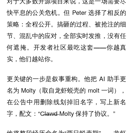
对于大多数开源项目来说，这是一场需要尽
快平息的公关危机。但 Peter 选择了相反的
策略：全程公开。搞砸的过程、被抢注的细
节、混乱中的应对，全部实时发推，没有任
何遮掩。
开发者社区最吃这套——你越真
实，他们越站你。
更关键的一步是叙事重构。他把 AI 助手更
名为 Molty（取自龙虾蜕壳的 molt 一词），
在公告中用删除线划掉旧名字，写上新名
字，配文：“C̶l̶a̶w̶d̶ Molty 保持了协议。”
他将整段经历命名为“两日蜕壳期”——龙虾