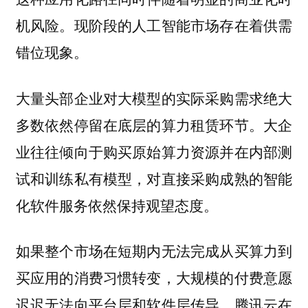
机风险。现阶段的人工智能市场存在着供需
错位现象。
大量头部企业对大模型的实际采购需求绝大
多数依然停留在底层的算力租赁环节。大企
业往往倾向于购买原始算力资源并在内部测
试和训练私有模型，对直接采购成熟的智能
化软件服务依然保持观望态度。
如果整个市场在短期内无法完成从买算力到
买应用的消费习惯转变，大规模的付费意愿
迟迟无法向平台层和软件层传导，腾讯云在