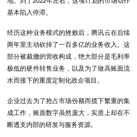
基本陷入停滞。
经历这种业务模式的挫败后，腾讯云在后续
两年里主动砍掉了一百多亿的业务收入。这
部分被裁撤的营收构成，绝大部分是毛利率
极低的硬件转售业务，以及为了做高账面流
水而接下的重度定制化政企项目。
企业过去为了抢占市场份额而揽下繁重的集
成工作，账面数字虽然庞大，实质上却在不
断透支内部的研发与服务资源。