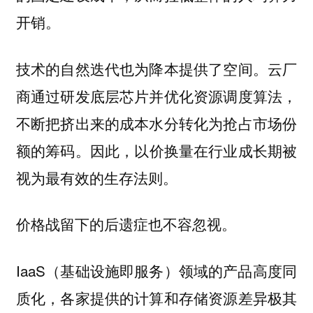
开销。
技术的自然迭代也为降本提供了空间。云厂
商通过研发底层芯片并优化资源调度算法，
不断把挤出来的成本水分转化为抢占市场份
额的筹码。因此，
以价换量在行业成长期被
。
视为最有效的生存法则
价格战留下的后遗症也不容忽视。
IaaS（基础设施即服务）领域的产品高度同
质化，各家提供的计算和存储资源差异极其