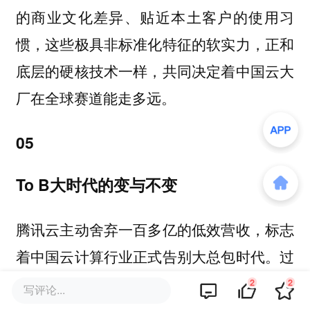
的商业文化差异、贴近本土客户的使用习
惯，这些极具非标准化特征的软实力，正和
底层的硬核技术一样，共同决定着中国云大
厂在全球赛道能走多远。
05
To B大时代的变与不变
腾讯云主动舍弃一百多亿的低效营收，标志
着中国云计算行业正式告别大总包时代。过
去几年，各大云厂商习惯将消费端的流量思
2
2
写评论...
维与资本杠杆复制到企业级市场，试图通过