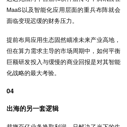
MaaS以及智能化应用层面的重兵布阵就会
面临变现迟缓的财务压力。
提前布局应用生态固然瞄准未来产业高地，
但在算力需求主导的市场周期中，如何平衡
巨额研发投入与缓慢的商业回报是对其智能
化战略的最大考验。
04
出海的另一套逻辑
裁撤百亿业务换取利润，只解决了当下的生