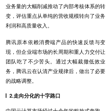
业务量的大幅削减推动了内部考核体系的转
变，评估重点从单纯的营收规模转向了业务
利润和高质量收入。
腾讯原本依赖消费端产品的快速反馈与变
现，但企业端市场的长周期和重人力交付让
团队吃了不少苦头。通过大幅裁撤低效业
务，腾讯云在认清产业规律后，做出了必要
的战略调整。
2.走向分化的十字路口
中国云计算市场经过十余年的粗放式奔跑，