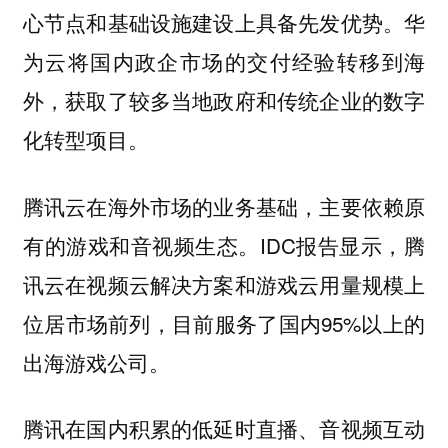
心节点和基础设施建设上具备先发优势。华
为云将国内政企市场的交付经验转移到海
外，获取了较多当地政府和传统企业的数字
化转型项目。
腾讯云在海外市场的业务基础，主要依赖原
有的游戏和音视频生态。IDC报告显示，腾
讯云在视频云解决方案和游戏云用量规模上
位居市场前列，目前服务了国内95%以上的
出海游戏公司。
腾讯在国内积累的低延时直播、音视频互动