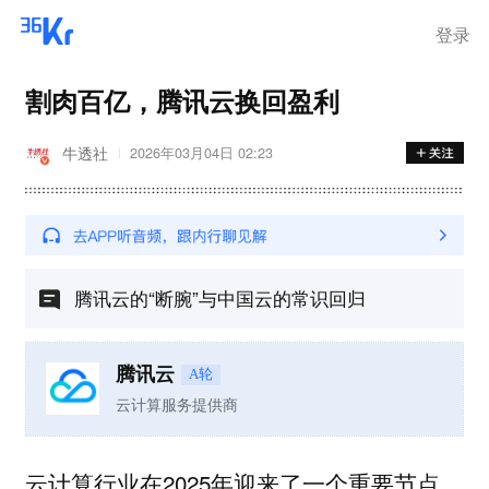
在华销售
登录
割肉百亿，腾讯云换回盈利
牛透社
2026年03月04日 02:23
腾讯云的“断腕”与中国云的常识回归
腾讯云
A轮
云计算服务提供商
云计算行业在2025年迎来了一个重要节点。