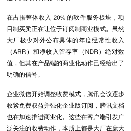
在占据整体收入 20% 的软件服务板块，
项
虽然
目制买卖正在让位于订阅制商业模式。
大厂极少对外公布具体的年度经常性收入
（ARR）和净收入留存率（NDR）绝对数
值，但其在产品端的商业化动作已经给出了
明确的信号。
企业微信开始调整收费模式，腾讯会议逐步
收紧免费权益并强化企业版订阅，腾讯文档
也在加速推进商业化。这些在客户端引发广
泛关注的收费动作，本质上都是大厂
在庞大