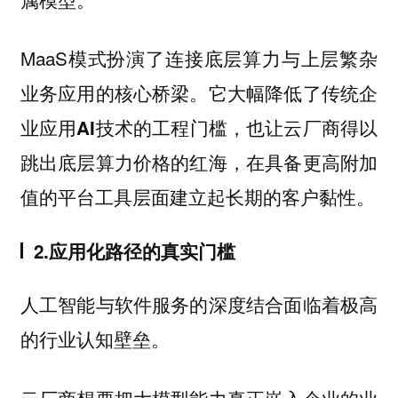
MaaS模式扮演了连接底层算力与上层繁杂
业务应用的核心桥梁。
它大幅降低了传统企
业应用AI技术的工程门槛，也让云厂商得以
跳出底层算力价格的红海，在具备更高附加
。
值的平台工具层面建立起长期的客户黏性
2.应用化路径的真实门槛
人工智能与软件服务的深度结合面临着极高
的行业认知壁垒。