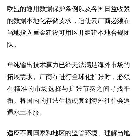
欧盟的通用数据保护条例以及各国日益收紧
的数据本地化存储要求，迫使云厂商必须在
当地投入重金建设可用区并组建本地合规团
队。
单纯输出技术算力已经无法满足海外市场的
拓展需求。
厂商在进行全球化扩张时，必须
在精准的市场选择与扩张节奏之间寻找平
。将国内的打法生搬硬套到海外往往会遭
衡
遇水土不服。
适应不同国家和地区的监管环境、理解当地