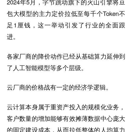
2024年5月，字节跳动旗下的火山引擎将豆
包大模型的主力定价拉低至每千个Token不
足1厘钱，这一举动引发了行业的全面跟
进。
各家厂商的降价动作已经从基础算力延伸到
了人工智能模型等多个层级。
云厂商的价格战有一定的经济学逻辑。
云计算本身属于重资产投入的规模化业务，
客户数量的增加能够有效摊薄数据中心庞大
的固定建设成本，从而拉低整体的人均算力