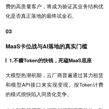
费的高质量客户，将成为验证其业务结构优
化是否真正落地的最终试金石。
03
MaaS卡位战与AI落地的真实门槛
1.不赚Token的快钱，死磕MaaS底座
大模型热潮初期，云厂商普遍通过算力租赁
和模型API接口来实现变现。按Token计费
的模式很快陷入同质化竞争。