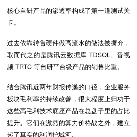
核心自研产品的渗透率构成了第一道测试关
卡。
过去依靠转售硬件做高流水的做法被摒弃，
取而代之的是腾讯云数据库 TDSQL、音视
频 TRTC 等自研平台级产品的销售比重。
结合腾讯近两年财报传递的口径，企业服务
板块毛利率的持续改善，很大程度上归功于
这些高毛利技术底座产品在总盘子里的占比
提升。它们在激烈的算力价格战之外，建立
起了真实的利润护城河。