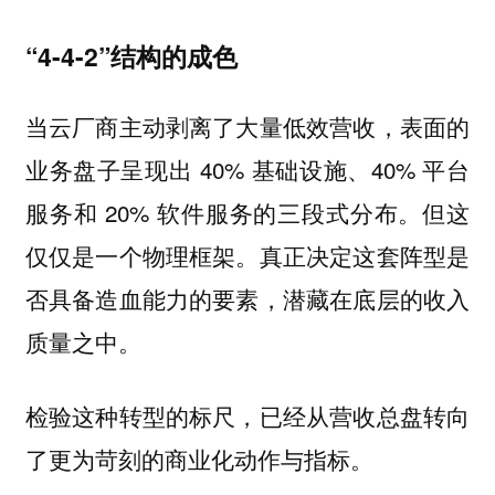
“4-4-2”结构的成色
当云厂商主动剥离了大量低效营收，表面的
业务盘子呈现出 40% 基础设施、40% 平台
服务和 20% 软件服务的三段式分布。但这
仅仅是一个物理框架。真正决定这套阵型是
否具备造血能力的要素，潜藏在底层的收入
质量之中。
检验这种转型的标尺，已经从营收总盘转向
了更为苛刻的商业化动作与指标。