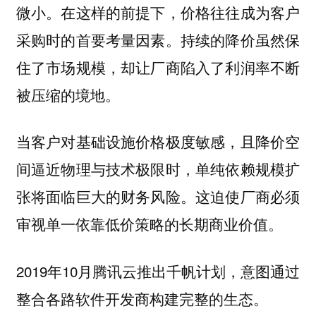
微小。在这样的前提下，价格往往成为客户
采购时的首要考量因素。持续的降价虽然保
住了市场规模，却让厂商陷入了利润率不断
被压缩的境地。
当客户对基础设施价格极度敏感，且降价空
间逼近物理与技术极限时，单纯依赖规模扩
张将面临巨大的财务风险。这迫使厂商必须
审视单一依靠低价策略的长期商业价值。
2019年10月腾讯云推出千帆计划，意图通过
整合各路软件开发商构建完整的生态。