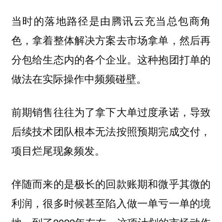
当时的落地路径是由腾讯云充当总包商角
色，拿着整体解决方案去市场拿单，然后再
分包给生态内的各个企业。这种抱团打单的
做法在实际操作中频频碰壁。
前期销售往往为了拿下大单过度承诺，导致
后续技术团队根本无法按照预期完成交付，
项目烂尾现象频发。
伴随而来的是极长的回款账期和微乎其微的
利润，很多时候甚至陷入做一单亏一单的境
地。到了2022年左右，这项计划的市场动作