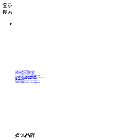
登录
搜索
36氪Auto
数字时氪
未来消费
智能涌现
未来城市
启动Power on
36氪出海
36氪研究院
潮生TIDE
36氪企服点评
36氪财经
职场bonus
36碳
后浪研究所
暗涌Waves
硬氪
氪睿研究院
媒体品牌