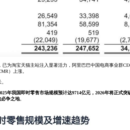
为淘宝天猫主站注入显著活力，阿里巴巴中国电商事业群CEO蒋
CMR）上涨。
长。
25年我国即时零售市场规模预计达9714亿元，2026年将正式
的必争之地
。