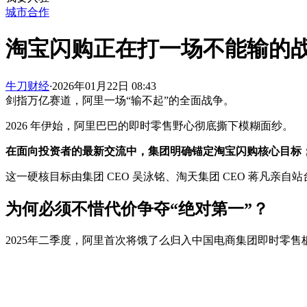
城市合作
淘宝闪购正在打一场不能输的
牛刀财经
·
2026年01月22日 08:43
剑指万亿赛道，阿里一场“输不起”的全面战争。
2026 年伊始，阿里巴巴的即时零售野心彻底撕下模糊面纱。
在面向投资者的最新交流中，集团明确锚定淘宝闪购核心目标；20
这一硬核目标由集团 CEO 吴泳铭、淘天集团 CEO 蒋凡亲
为何必须不惜代价争夺“绝对第一”？
2025年二季度，阿里首次将饿了么归入中国电商集团即时零售