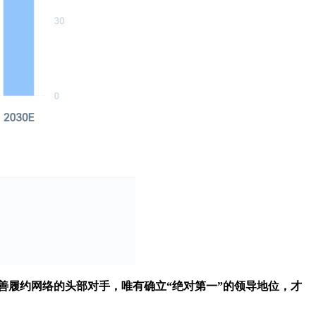
完善履约网络的头部对手，唯有确立“绝对第一”的领导地位，才