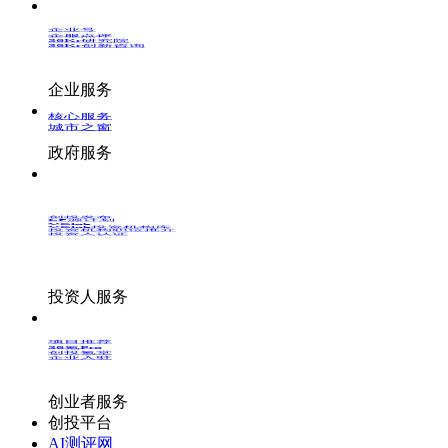
企业号
企服点评
36Kr研究院
36Kr创新咨询
企业服务
核心服务
城市之窗
政府服务
创投发布
LP源计划
VClub
VClub投资机构库
投资机构职位推介
投资人认证
投资人服务
项目推荐
36氪Pro
创投氪堂
企业入驻
创业者服务
创投平台
AI测评网