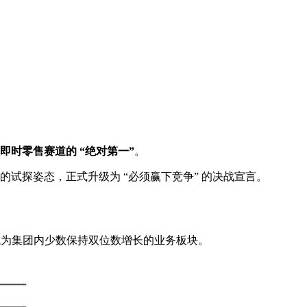
即时零售赛道的 “绝对第一”
。
 的试探姿态，正式升级为 “必须赢下竞争” 的决战宣言。
，成为集团内少数保持双位数增长的业务板块。