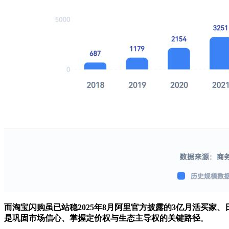
而淘宝闪购虽已站稳2025年8月阿里官方披露的3亿月活买家
是巩固市场信心、掌握定价权与生态主导权的关键路径
。