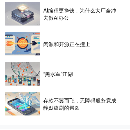
AI编程更挣钱，为什么大厂全冲
去做AI办公
闭源和开源正在撞上
“黑水军”江湖
存款不翼而飞，无障碍服务竟成
静默盗刷的帮凶