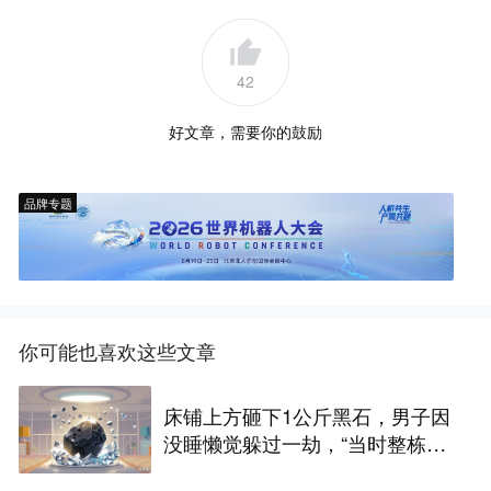
42
好文章，需要你的鼓励
品牌专题
你可能也喜欢这些文章
床铺上方砸下1公斤黑石，男子因
没睡懒觉躲过一劫，“当时整栋房
都在震动”