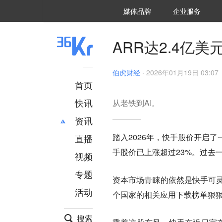
36氪Auto
数字时氪
企业号
未来消费
智能涌现
未来城市
启动Power on
媒体品牌
企业服务
企服点评
36氪出海
36氪研究院
潮生TIDE
36氪企服点评
36Kr研究院
36氪财经
职场bonus
36碳
后浪研究所
36Kr创新咨询
暗涌Waves
硬氪
氪睿研究院
ARR达2.4亿
伯虎财经
·
2026年01月19日 03:07
首页
快讯
从老铁到AI。
资讯
踏入2026年，快手股价开启
直播
最新
推荐
手股价已上涨超过23%。过去
创投
财经
视频
汽车
AI
专题
资本市场青睐的依然是快手可灵，其
科技
项目推荐
活动
专精特新
安徽
个国家的相关应用下载榜单狠狠
搜索