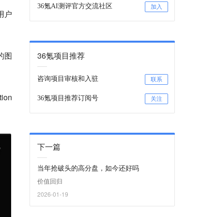
36氪AI测评官方交流社区
加入
用户
的图
36氪项目推荐
咨询项目审核和入驻
联系
on
36氪项目推荐订阅号
关注
下一篇
当年抢破头的高分盘，如今还好吗
价值回归
2026-01-19