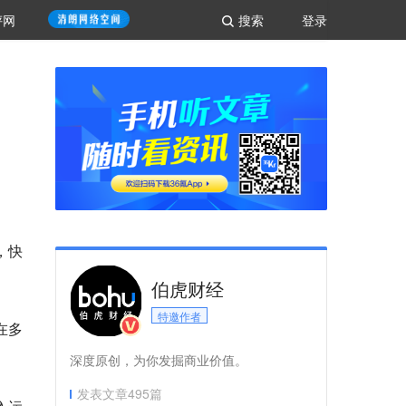
评网
搜索
登录
，快
伯虎财经
特邀作者
在多
深度原创，为你发掘商业价值。
发表文章
495
篇