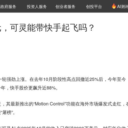
创投发布
项目推荐
核心服务
LP源计划
政府服务
投资人服务
创业者服务
创投平台
AI测
36氪Pro
VClub
VClub投资机构库
创投氪堂
城市之窗
投资机构职位推介
企业入驻
投资人认证
美元，可灵能带快手起飞吗？
了一轮强劲上涨。在去年10月阶段性高点回撤近25%后，今年至今
一年，快手股价更飙升近88%。
最新推出的“Motion Control”功能在海外市场爆发式走红，
“屠榜”。