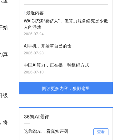
入运
最近内容
WAIC挤满“卖铲人”，但算力服务终究是少数
开始
人的游戏
2026-07-24
AI手机，开始革自己的命
2026-07-23
的真
中国AI算力，正在换一种组织方式
2026-07-10
阅读更多内容，狠戳这里
升级
36氪AI测评
，将
选靠谱AI，看真实评测
查看