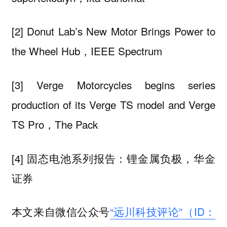
[2] Donut Lab’s New Motor Brings Power to
the Wheel Hub，IEEE Spectrum
[3] Verge Motorcycles begins series
production of its Verge TS model and Verge
TS Pro，The Pack
[4] 固态电池系列报告：锂金属负极，华金
证券
本文来自微信公众号
“远川科技评论”（ID：