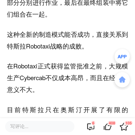
部分分别进行作业，最后在最终组装中将它
们组合在一起。
这种全新的制造模式能否成功，直接关系到
特斯拉Robotaxi战略的成败。
在Robotaxi正式获得监管批准之前，大规模
生产Cybercab不仅成本高昂，而且在经济上
意义不大。
目前特斯拉只在奥斯汀开展了有限的
robotaxi试点项目，使用的是配备FSD的
6
408
105
写评论...
Model Y车辆。