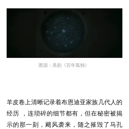
图源：美剧《百年孤独》
羊皮卷上清晰记录着布恩迪亚家族几代人的
经历 ，连琐碎的细节都有，但在秘密被揭
示的那一刻，飓风袭来，随之摧毁了马孔