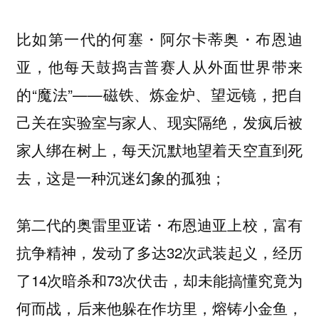
比如第一代的何塞・阿尔卡蒂奥・布恩迪
亚，他每天鼓捣吉普赛人从外面世界带来
的“魔法”——磁铁、炼金炉、望远镜，把自
己关在实验室与家人、现实隔绝，发疯后被
家人绑在树上，每天沉默地望着天空直到死
去，这是一种沉迷幻象的孤独；
第二代的奥雷里亚诺・布恩迪亚上校，富有
抗争精神，发动了多达32次武装起义，经历
了14次暗杀和73次伏击，却未能搞懂究竟为
何而战，后来他躲在作坊里，熔铸小金鱼，