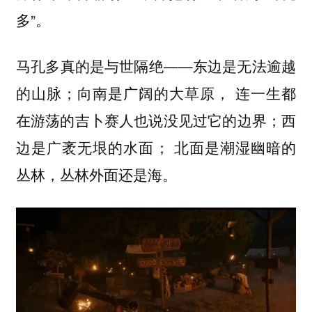
多”。
马孔多真的是与世隔绝——东边是无法逾越
的山脉；向南是广阔的大草原， 连一生都
在游荡的吉卜赛人也说没见过它的边界；西
边是广袤无垠的水面； 北面是潮湿幽暗的
丛林，丛林外面还是海。