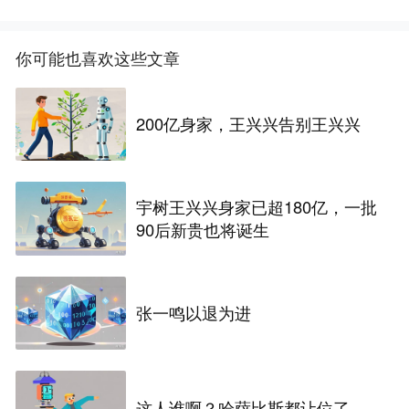
你可能也喜欢这些文章
200亿身家，王兴兴告别王兴兴
宇树王兴兴身家已超180亿，一批
90后新贵也将诞生
张一鸣以退为进
这人谁啊？哈萨比斯都让位了