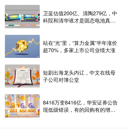
卫蓝估值200亿、清陶279亿，中
科院和清华谁才是固态电池真正
的底牌
站在“光”里，“算力金属”半年涨价
超70%，多家上市公司业绩大涨
短剧出海龙头内讧，中文在线母
子公司对簿公堂
8416万变8416亿，华安证券公告
现低级错误，有的回购有的增
持，上市券商股价待重估