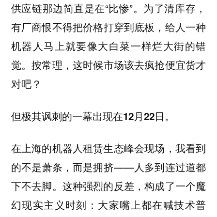
供应链那边简直是在“比惨”。为了清库存，
有厂商恨不得把价格
，给人一种
打穿到底板
机器人马上就要像大白菜一样烂大街的错
觉。
按常理，这时候市场该去疯抢便宜货才
对吧？
但极其讽刺的一幕出现在12月22日。
在上海的机器人租赁生态峰会现场，我看到
的不是萧条，而是
——人多到连过道都
拥挤
下不去脚。这种强烈的反差，构成了一个魔
幻现实主义时刻：
大家嘴上都在喊技术普