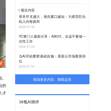
最近内容
资本开支越大，领先窗口越短：大模型巨头
陷入内卷困局
2026-07-30
YC掌门人最新分享：AI时代，永远不要做一
次性工作
2026-07-20
当AI开始重塑基础设施：美国云市场重新排
位
2026-07-07
结。
阅读更多内容，狠戳这里
业的
人才
36氪AI测评