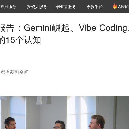
创投发布
项目推荐
核心服务
LP源计划
政府服务
投资人服务
创业者服务
创投平台
AI测
36氪Pro
VClub
VClub投资机构库
创投氪堂
城市之窗
投资机构职位推介
企业入驻
投资人认证
报告：Gemini崛起、Vibe Codin
的15个认知
，都有获利空间