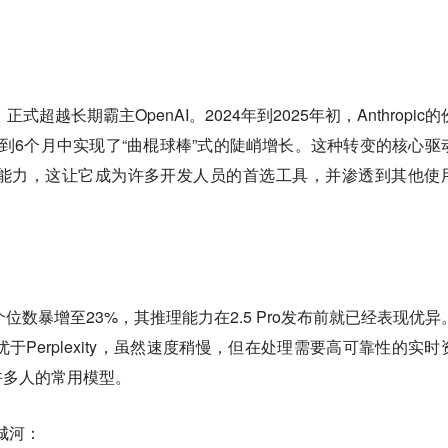
：
，正式超越长期霸主OpenAI。2024年到2025年初，Anthropic
3到6个月中实现了“曲棍球棒”式的陡峭增长。这种转变的核心驱
编写代码能力，这让它成为许多开发人员的首选工具，并渗透到其他使
个位数暴增至23%，其推理能力在2.5 Pro发布前就已经表现优异
优于Perplexity，虽然速度稍慢，但在处理需要高可靠性的实时
许多人的常用模型。
护城河：