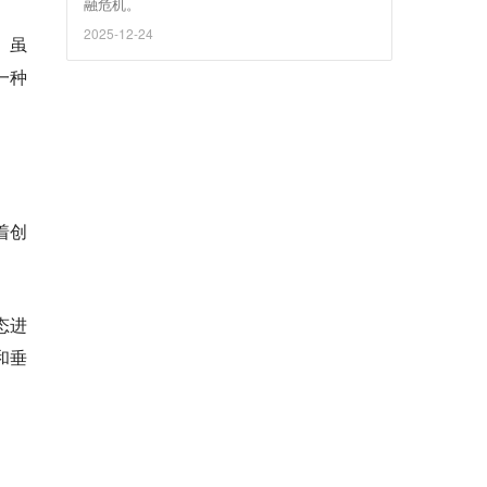
融危机。
2025-12-24
。虽
一种
着创
态进
和垂