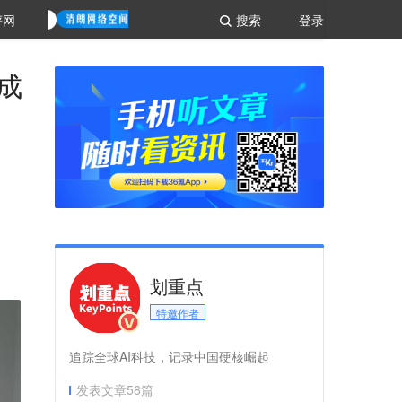
评网
搜索
登录
g成
划重点
特邀作者
追踪全球AI科技，记录中国硬核崛起
发表文章
58
篇