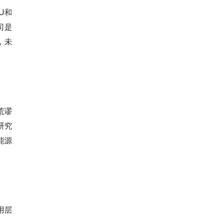
U和
司是
，未
荒谬
研究
能源
用层