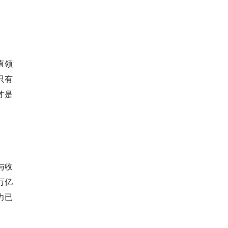
直领
只有
才是
与收
万亿
力已