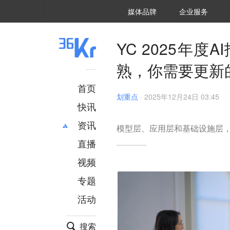
36氪Auto
数字时氪
企业号
未来消费
智能涌现
未来城市
启动Power on
媒体品牌
企业服务
企服点评
36氪出海
36氪研究院
潮生TIDE
36氪企服点评
36Kr研究院
36氪财经
职场bonus
36碳
后浪研究所
36Kr创新咨询
暗涌Waves
硬氪
氪睿研究院
YC 2025年度AI
熟，你需要更新
首页
划重点
·
2025年12月24日 03:45
快讯
资讯
模型层、应用层和基础设施层
直播
最新
推荐
创投
财经
视频
汽车
AI
专题
科技
项目推荐
活动
专精特新
安徽
搜索