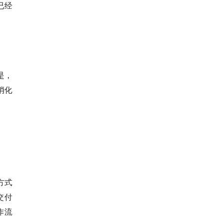
已经
。
是，
消化
方式
交付
作流