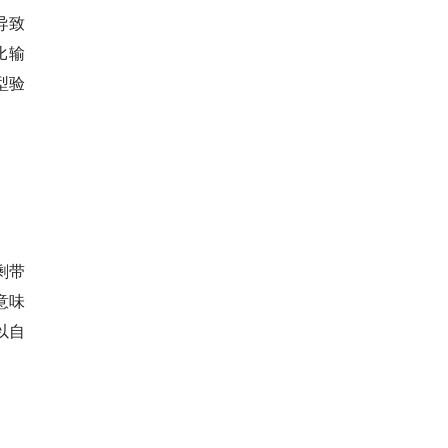
导致
比输
型验
剩带
意味
以自