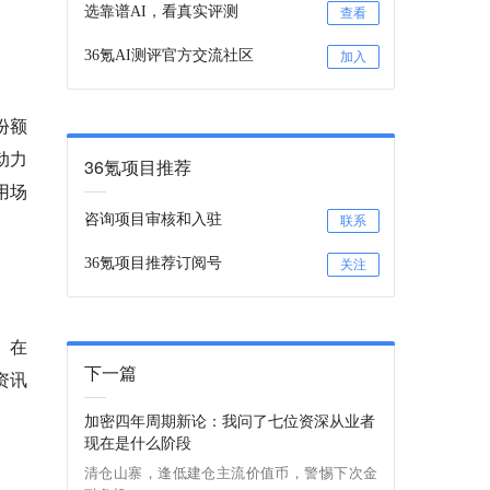
选靠谱AI，看真实评测
查看
36氪AI测评官方交流社区
加入
的份额
动力
36氪项目推荐
用场
咨询项目审核和入驻
联系
36氪项目推荐订阅号
关注
。在
下一篇
资讯
加密四年周期新论：我问了七位资深从业者
现在是什么阶段
清仓山寨，逢低建仓主流价值币，警惕下次金