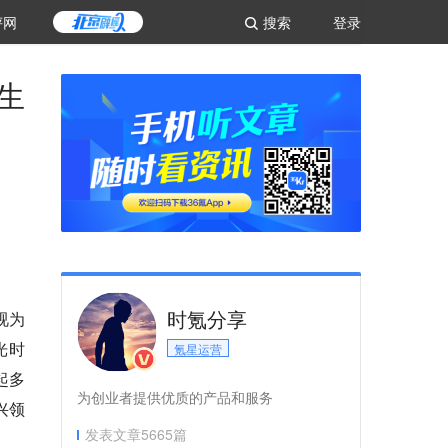
评网
搜索
登录
生
时氪分享
视为
光时
氪星运营
起多
为创业者提供优质的产品和服务
兴领
发表文章
5665
篇