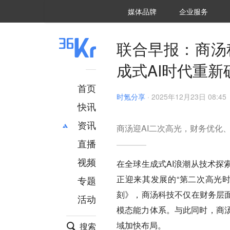
36氪Auto
数字时氪
企业号
未来消费
智能涌现
未来城市
启动Power on
媒体品牌
企业服务
企服点评
36氪出海
36氪研究院
潮生TIDE
36氪企服点评
36Kr研究院
36氪财经
职场bonus
36碳
后浪研究所
36Kr创新咨询
暗涌Waves
硬氪
氪睿研究院
联合早报：商汤
成式AI时代重
首页
时氪分享
·
2025年12月23日 08:45
快讯
资讯
商汤迎AI二次高光，财务优化
直播
最新
推荐
创投
财经
视频
在全球生成式AI浪潮从技术探
汽车
AI
正迎来其发展的“第二次高光时
专题
科技
项目推荐
刻》，商汤科技不仅在财务层面
活动
专精特新
安徽
模态能力体系。与此同时，商
域加快布局。
搜索