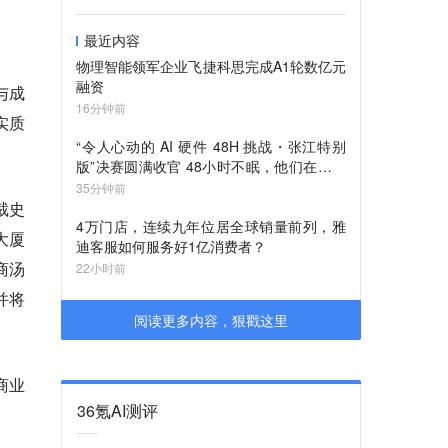
最近内容
物理智能领军企业飞捷科思完成A1轮数亿元
融资
与成
16分钟前
实质
“令人心动的 AI 硬件 48H 挑战・张江特别
版”决赛圆满收官 48小时不眠，他们在张江
AI小镇手搓了些什么？ 张江AI小镇的夏夜，
35分钟前
48小时不眠的造物浪潮 48小时手搓AI硬
裁史
件！哪款原型机让你怦然心动？
4万门店，连续九年位居全球销量前列，雅
大厦
迪客服如何服务好1亿消费者？
商汤
22小时前
并将
阅读更多内容，狠戳这里
商业
36氪AI测评
。