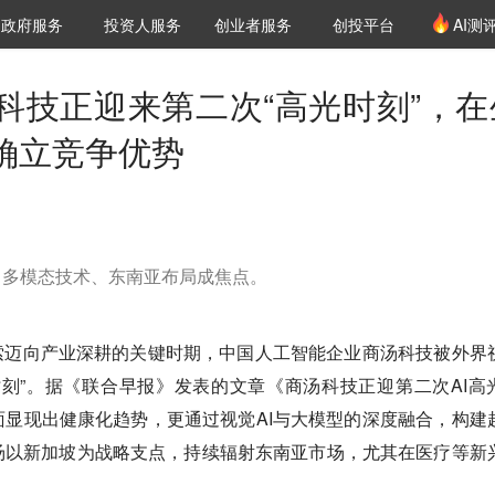
创投发布
项目推荐
核心服务
LP源计划
政府服务
投资人服务
创业者服务
创投平台
AI测
36氪Pro
VClub
VClub投资机构库
创投氪堂
城市之窗
投资机构职位推介
企业入驻
投资人认证
科技正迎来第二次“高光时刻”，在
新确立竞争优势
、多模态技术、东南亚布局成焦点。
索迈向产业深耕的关键时期，中国人工智能企业商汤科技被外界
刻”。据《联合早报》发表的文章《商汤科技正迎第二次AI高
显现出健康化趋势，更通过视觉AI与大模型的深度融合，构建
汤以新加坡为战略支点，持续辐射东南亚市场，尤其在医疗等新