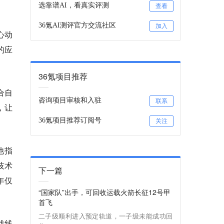
选靠谱AI，看真实评测
查看
36氪AI测评官方交流社区
加入
心动
的应
36氪项目推荐
合自
咨询项目审核和入驻
联系
，让
36氪项目推荐订阅号
关注
他指
技术
下一篇
年仅
“国家队”出手，可回收运载火箭长征12号甲
首飞
二子级顺利进入预定轨道，一子级未能成功回
战线