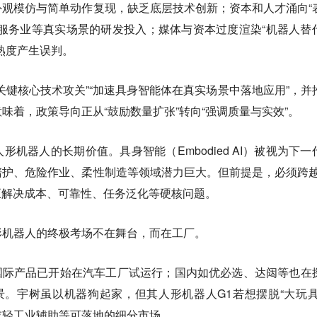
观模仿与简单动作复现，缺乏底层技术创新；资本和人才涌向“
服务业等真实场景的研发投入；媒体与资本过度渲染“机器人替
熟度产生误判。
关键核心技术攻关”“加速具身智能体在真实场景中落地应用”，并
味着，政策导向正从“鼓励数量扩张”转向“强调质量与实效”。
机器人的长期价值。具身智能（Embodied AI）被视为下一
护、危险作业、柔性制造等领域潜力巨大。但前提是，必须跨越
真正解决成本、可靠性、任务泛化等硬核问题。
形机器人的终极考场不在舞台，而在工厂。
e 01等国际产品已开始在汽车工厂试运行；国内如优必选、达闼等也在
。宇树虽以机器狗起家，但其人形机器人G1若想摆脱“大玩具
或轻工业辅助等可落地的细分市场。