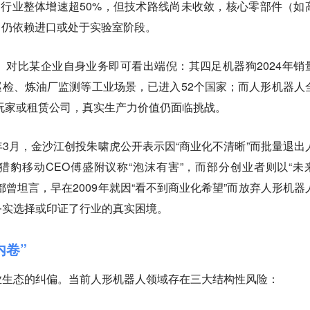
。行业整体增速超50%，但技术路线尚未收敛，核心零部件（如
）仍依赖进口或处于实验室阶段。
对比某企业自身业务即可看出端倪：其四足机器狗2024年销
站巡检、炼油厂监测等工业场景，已进入52个国家；而人形机器人
客玩家或租赁公司，真实生产力价值仍面临挑战。
3月，金沙江创投朱啸虎公开表示因“商业化不清晰”而批量退出
豹移动CEO傅盛附议称“泡沫有害”，而部分创业者则以“未
都曾坦言，早在2009年就因“看不到商业化希望”而放弃人形机器
务实选择或印证了行业的真实困境。
内卷”
业生态的纠偏。当前人形机器人领域存在三大结构性风险：