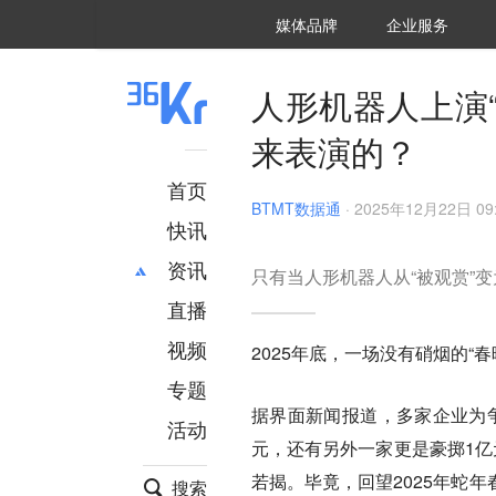
36氪Auto
数字时氪
企业号
未来消费
智能涌现
未来城市
启动Power on
媒体品牌
企业服务
企服点评
36氪出海
36氪研究院
潮生TIDE
36氪企服点评
36Kr研究院
36氪财经
职场bonus
36碳
后浪研究所
36Kr创新咨询
暗涌Waves
硬氪
氪睿研究院
人形机器人上演
来表演的？
首页
BTMT数据通
·
2025年12月22日 09
快讯
资讯
只有当人形机器人从“被观赏”
直播
最新
推荐
创投
财经
视频
2025年底，一场没有硝烟的“
汽车
AI
专题
科技
项目推荐
据界面新闻报道，多家企业为争
活动
专精特新
安徽
元，还有另外一家更是豪掷1亿
若揭。毕竟，回望2025年蛇
搜索