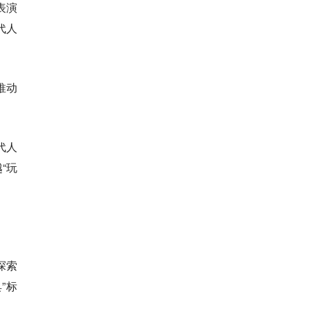
表演
代人
推动
代人
“玩
探索
”标