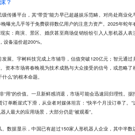
沫？
级传播平台，其“带货”能力早已超越娱乐范畴。对尚处商业化
晚曝光几乎等于免费获得数亿用户的注意力资产。2025年蛇年
为现实：商演、景区、婚庆甚至商场促销纷纷引入人形机器人表
，设备溢价超200%。
发展。宇树科技完成上市辅导，估值突破120亿元；智元通过
断。资本市场将春晚视为技术成熟与大众接受的信号，或忽略了
干什么”的根本命题。
而非“用”的价值。一旦新鲜感消退，市场可能会迅速回归理性。据
租赁订单断崖式下滑，从业者对媒体坦言：“快半个月没订单了。”
器人最大的应用场景，大部分仍是“被观看”。
。数据显示，中国已有超过150家人形机器人企业，其中半数