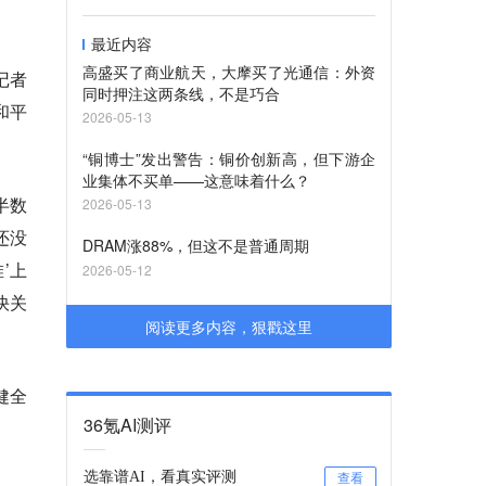
最近内容
高盛买了商业航天，大摩买了光通信：外资
记者
同时押注这两条线，不是巧合
和平
2026-05-13
“铜博士”发出警告：铜价创新高，但下游企
业集体不买单——这意味着什么？
半数
2026-05-13
还没
DRAM涨88%，但这不是普通周期
’上
2026-05-12
快关
阅读更多内容，狠戳这里
健全
36氪AI测评
选靠谱AI，看真实评测
查看