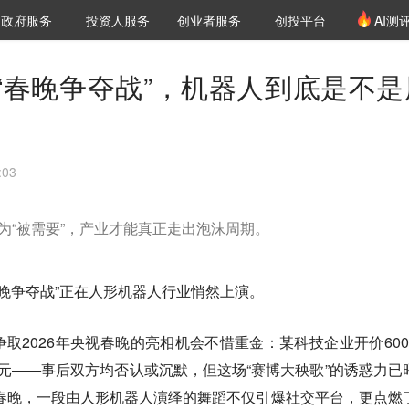
创投发布
项目推荐
核心服务
LP源计划
政府服务
投资人服务
创业者服务
创投平台
AI测
36氪Pro
VClub
VClub投资机构库
创投氪堂
城市之窗
投资机构职位推介
企业入驻
投资人认证
“春晚争夺战”，机器人到底是不是
:03
变为“被需要”，产业才能真正走出泡沫周期。
春晚争夺战”正在人形机器人行业悄然上演。
取2026年央视春晚的亮相机会不惜重金：某科技企业开价600
元——事后双方均否认或沉默，但这场“赛博大秧歌”的诱惑力已
年春晚，一段由人形机器人演绎的舞蹈不仅引爆社交平台，更点燃