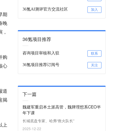
36氪AI测评官方交流社区
加入
早期
春晚
演，
36氪项目推荐
咨询项目审核和入驻
联系
并购
核心
36氪项目推荐订阅号
关注
报道
下一篇
这揭
魏建军重启本土派高管，魏牌理想系CEO半
年下课
长城底盘专家、哈弗“救火队长”
以上
2025-12-22