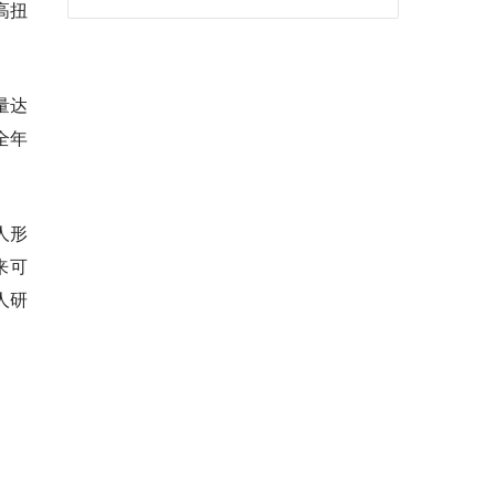
高扭
量达
全年
人形
来可
人研