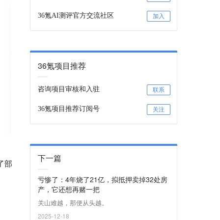
36氪AI测评官方交流社区
加入
36氪项目推荐
咨询项目审核和入驻
联系
36氪项目推荐订阅号
关注
下一篇
了部
亏惨了：4年烧了21亿，拟抵押卖掉32处房
产，它还想再赌一把
关山难越，那便从头越。
2025-12-18