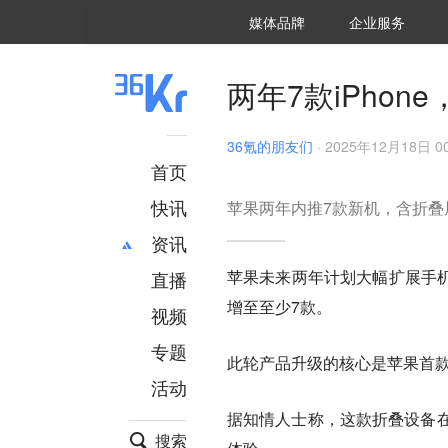
36氪Auto
数字时氪
企业号
未来消费
智能涌现
未来城市
启动Power on
媒体品牌
企业服务
企服点评
36氪出海
36氪研究院
潮生TIDE
36氪企服点评
36Kr研究院
36氪财经
职场bonus
36碳
后浪研究所
36Kr创新咨询
暗涌Waves
硬氪
氪睿研究院
两年7款iPho
36氪的朋友们
·
2025年12月18日 00
首页
快讯
苹果两年内推7款新机，含折叠
资讯
苹果未来两年计划大幅扩展手机产
直播
最新
推荐
增至至少7款。
创投
财经
视频
汽车
AI
专题
此轮产品升级的核心是苹果首款折
科技
项目推荐
活动
专精特新
安徽
据知情人士称，这款折叠设备在
搜索