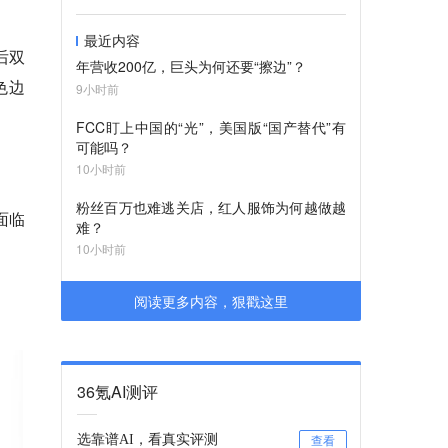
最近内容
后双
年营收200亿，巨头为何还要“擦边”？
色边
9小时前
FCC盯上中国的“光”，美国版“国产替代”有
可能吗？
10小时前
粉丝百万也难逃关店，红人服饰为何越做越
面临
难？
10小时前
阅读更多内容，狠戳这里
36氪AI测评
选靠谱AI，看真实评测
查看