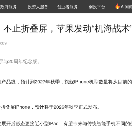
创投发布
项目推荐
核心服务
LP源计划
政府服务
投资人服务
创业者服务
创投平台
AI测
36氪Pro
VClub
VClub投资机构库
创投氪堂
城市之窗
投资机构职位推介
企业入驻
投资人认证
ne，不止折叠屏，苹果发动“机海战术
:09
屏与20周年纪念版。
品线，预计到2027年秋季，旗舰iPhone机型数量将从目前的
叠屏iPhone，预计将于2026年秋季正式发布。
展开后形态更接近小型iPad，有望带来与传统智能手机不同的