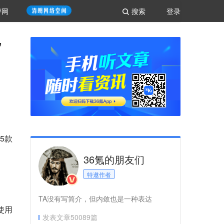
评网
搜索
登录
”
5款
36氪的朋友们
特邀作者
TA没有写简介，但内敛也是一种表达
使用
发表文章
50089
篇