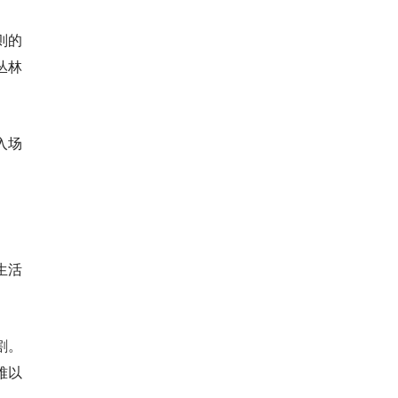
则的
丛林
入场
生活
割。
难以