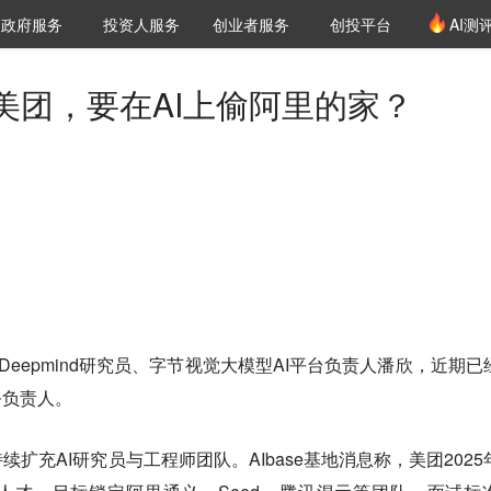
创投发布
项目推荐
核心服务
LP源计划
政府服务
投资人服务
创业者服务
创投平台
AI测
36氪Pro
VClub
VClub投资机构库
创投氪堂
城市之窗
投资机构职位推介
企业入驻
投资人认证
美团，要在AI上偷阿里的家？
。
e Deepmind研究员、字节视觉大模型AI平台负责人潘欣，近期已
务负责人。
扩充AI研究员与工程师团队。AIbase基地消息称，美团2025