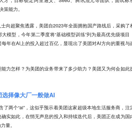
人才，目标锁定阿里通义、Seed、腾讯混元等团队，面试标
级决策能力。
士向超聚焦透露，美团自2023年全面拥抱国产路线后，采购了
大模型，今年第二季度将“基础模型训练”列为最高优先级项目
每年在AI上的投入超过百亿，显现出了美团对AI方向的重视与
型能力怎样？为美团的业务带来了多少助力？美团又为何会如此
团选择像大厂一般做AI
天然蕴含了两个“ai”，这似乎预示着美团这家超级本地生活服务商，注
也确实如此，在悄无声息的投入和持续迭代后，美团正在成为国
劲力量。