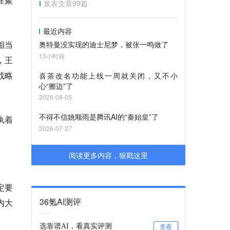
准聚
发表文章
99
篇
最近内容
相当
奥特曼没实现的迪士尼梦，被张一鸣做了
13小时前
，王
战略
喜茶改名功能上线一周就关闭，又不小
心“擦边”了
2026-08-05
不得不信姚顺雨是腾讯AI的“秦始皇”了
执着
2026-07-27
阅读更多内容，狠戳这里
定要
36氪AI测评
内大
选靠谱AI，看真实评测
查看