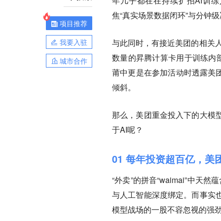
年几乎都在在持续扩招AI训练
焦“真实场景数据闭环”与分钟
项目推荐
我要入驻
与此同时，有接近美团的相关人
数量的昇腾计算卡用于训练内部
城市合作
莆中更是在参加活动时透露美团
倾斜。
那么，美团重金投入下的大模
于AI呢？
01 每年投资超百亿，美
“外卖”的拼音“waimai”中
与人工智能深度绑定。而事实
模型战场的一股不容忽视的强