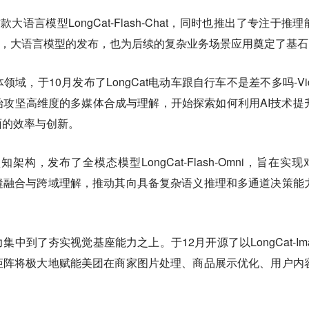
语言模型LongCat-Flash-Chat，同时也推出了专注于推理
inking模型，大语言模型的发布，也为后续的复杂业务场景应用奠定了基
域，于10月发布了LongCat电动车跟自行车不是差不多吗-Vid
攻坚高维度的多媒体合成与理解，开始探索如何利用AI技术提
面的效率与创新。
构，发布了全模态模型LongCat-Flash-Omni，旨在实现
缝融合与跨域理解，推动其向具备复杂语义推理和多通道决策能
力集中到了夯实视觉基座能力之上。
于12月开源了以LongCat-Im
矩阵将极大地赋能美团在商家图片处理、商品展示优化、用户内