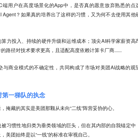
C端用户在高度场景化的App中，是否真的愿意放弃熟悉的点
I Agent？如果真的培养出了这样的习惯，又为何不去使用其他
算力投入、持续的硬件升级和运维成本；顶尖AI科学家薪资高
路径对技术要求更高，且适配高度依赖计算卡厂商......
垒与商业模式的不确定性，共同构成了市场对美团AI战略的观
团对第一梯队的执念
，掩藏的其实是美团那颗从未向“二线”阵营妥协的心。
总被习惯性地归类为垂类领域的巨头，但在其内部的自我锚定中
，美团始终是以“一线”的标准在审视自己。