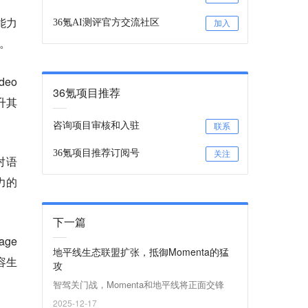
能力
36氪AI测评官方交流社区
加入
石。
eo
36氪项目推荐
升其
咨询项目审核和入驻
联系
36氪项目推荐订阅号
关注
对语
力的
下一篇
age
地平线生态联盟扩张，抵御Momenta的猛
容生
攻
智驾关门战，Momenta和地平线将正面交锋
2025-12-17