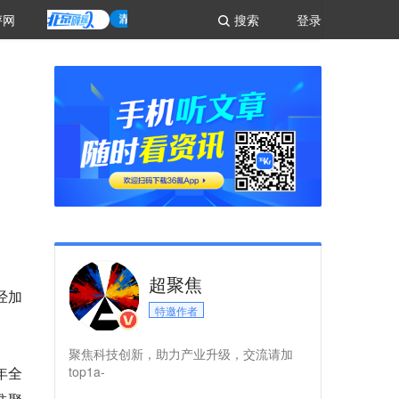
评网
搜索
登录
超聚焦
经加
特邀作者
聚焦科技创新，助力产业升级，交流请加
年全
top1a-