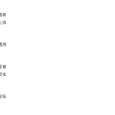
团将
上添
通用
是被
经实
至拓