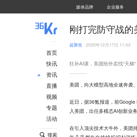
36氪Auto
数字时氪
企业号
未来消费
智能涌现
未来城市
启动Power on
媒体品牌
企业服务
企服点评
36氪出海
36氪研究院
潮生TIDE
36氪企服点评
36Kr研究院
36氪财经
职场bonus
36碳
后浪研究所
36Kr创新咨询
暗涌Waves
硬氪
氪睿研究院
刚打完防守战的
超聚焦
·
2025年12月17日 11:03
首页
快讯
狂补AI课，美团给外卖找“天梯”
资讯
美团，向大模型高地全速奔袭
直播
最新
推荐
创投
财经
视频
近日，据36氪报道，前Googl
汽车
AI
专题
入美团，出任多模态AI创新业
科技
项目推荐
活动
专精特新
安徽
在引入顶尖技术大牛外，美团持续
搜索