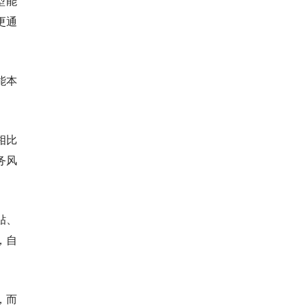
型能
更通
能本
相比
务风
贴、
，自
，而