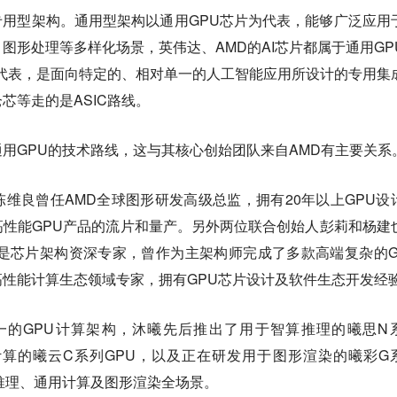
专用型架构。通用型架构以通用GPU芯片为代表，能够广泛应用
图形处理等多样化场景，英伟达、AMD的AI芯片都属于通用GP
为代表，是面向特定的、相对单一的人工智能应用所设计的专用集
芯等走的是ASIC路线。
用GPU的技术路线，这与其核心创始团队来自AMD有主要关系
维良曾任AMD全球图形研发高级总监，拥有20年以上GPU设
性能GPU产品的流片和量产。另外两位联合创始人彭莉和杨建
是芯片架构资深专家，曾作为主架构师完成了多款高端复杂的G
性能计算生态领域专家，拥有GPU芯片设计及软件生态开发经
统一的GPU计算架构，沐曦先后推出了用于智算推理的曦思N
计算的曦云C系列GPU，以及正在研发用于图形渲染的曦彩G
推理、通用计算及图形渲染全场景。