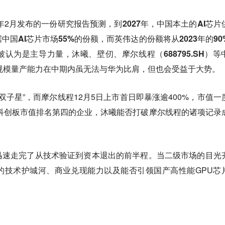
4年2月发布的一份研究报告预测，
到2027年，中国本土的AI芯片
国AI芯片市场55%的份额，而英伟达的份额将从2023年的90
认为是主导力量，沐曦、壁仞、摩尔线程（688795.SH）等
规模量产能力在中期内虽无法与华为比肩，但也会受益于大势。
双子星”，而摩尔线程12月5日上市首日即暴涨逾400%，市值一
为科创板市值排名第四的企业，沐曦能否打破摩尔线程的诸项记录
迅速走完了从技术验证到资本退出的前半程。当二级市场的目光
的技术护城河、商业兑现能力以及能否引领国产高性能GPU芯