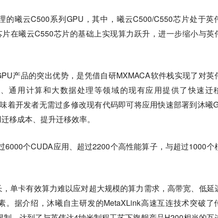
的曦云C500系列GPU，其中，曦云C500/C550芯片处于英
88芯片在曦云C550芯片的基础上实现算力跃升，进一步缩小与英
GPU产品的突出优势，是凭借自研MXMACA软件栈实现了对英
AI、通用计算和大数据处理等领域的现有应用提供了快速迁
这意味着开发者无需过多修改现有代码即可将应用快速部署到沐曦G
用迁移成本、提升迁移效率。
6000个CUDA应用、超过2200个高性能算子，与超过1000个
长，单卡有效算力难以应对超大规模的算力需求，高带宽、低延
。据介绍，沐曦自主研发的MetaXLink高速互连技术突破了
的限制，达到了与英伟达4纳米制程工艺下旗舰产品H200相当的互