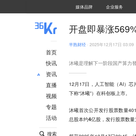
36氪Auto
数字时氪
企业号
未来消费
智能涌现
未来城市
启动Power on
媒体品牌
企业服务
企服点评
36氪出海
36氪研究院
潮生TIDE
36氪企服点评
36Kr研究院
36氪财经
职场bonus
36碳
后浪研究所
36Kr创新咨询
暗涌Waves
硬氪
氪睿研究院
开盘即暴涨569
半熟财经
·
2025年12月17日 03:09
首页
快讯
沐曦是理解下一阶段国产算力
资讯
12月17日，人工智能（AI）
直播
最新
推荐
下称“沐曦”）在科创板上市。
创投
财经
视频
汽车
AI
专题
沐曦首次公开发行股票数量401
科技
项目推荐
活动
专精特新
安徽
总股本
约4亿股
，发行股票数量为
搜索