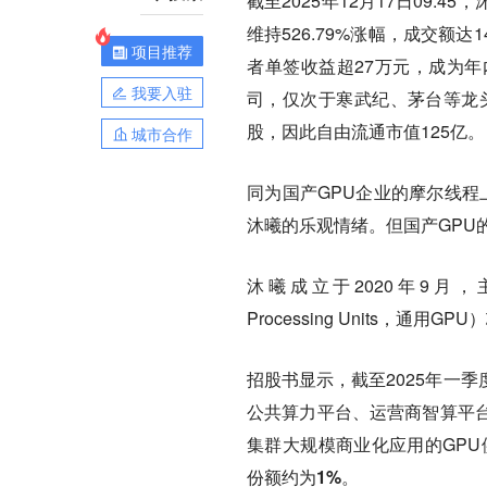
截至2025年12月17日09:4
维持526.79%涨幅，成交额
项目推荐
者单签收益超27万元，成为年
我要入驻
司，仅次于寒武纪、茅台等龙头
股，因此自由流通市值125亿。
城市合作
同为国产GPU企业的摩尔线程
沐曦的乐观情绪。但国产GPU
沐曦成立于2020年9月，主攻高性能G
Processing Units，
招股书显示，截至2025年一季
公共算力平台、运营商智算平
集群大规模商业化应用的GP
份额约为1%。