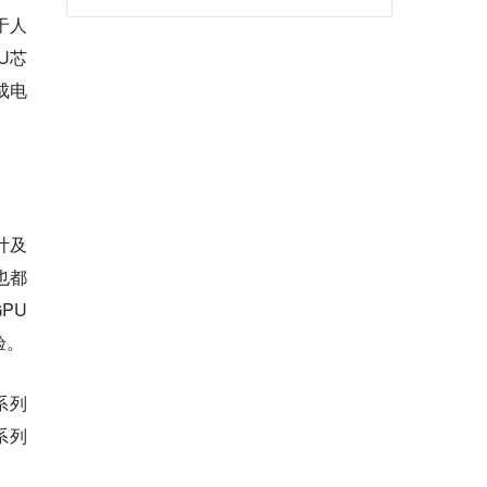
于人
U芯
成电
。
计及
也都
PU
验。
系列
系列