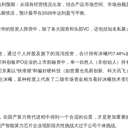
盈利预期：从现有经营情况出发，结合产品市场空间、市场份额
展情况，预计最早在2026年达到盈亏平衡。
华的投资人阵营中，除了各大国资和头部VC，还包括知名私募
散，通过个人持股及旗下的混沌投资，合计持有沐曦约7.48%
科创板IPO企业的上市前融资中，单一自然人（非创始人）持
东素以“快准狠”和偏好硬科技（如曾重仓兆易创新、科大讯飞
注沐曦，某种程度上代表了二级市场资金相当看好沐曦技术变
，在国产算力替代进程中得到一个合适的位置，才是更加重要
国产智能算力芯片企业现阶段共性挑战大过于公司个体挑战。