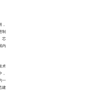
。
测，
进制
）芯
国内
技术
中，
的一
态建