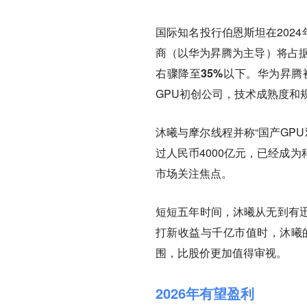
国际知名投行
伯恩斯坦
在202
商（以华为昇腾为主导）将占据中
右骤降至35%以下。华为昇腾被
GPU初创公司，技术成熟度和
沐曦与摩尔线程并称“国产GPU
过人民币4000亿元，已经成
市场关注焦点。
短短五年时间，沐曦从无到有
打新收益与千亿市值时，沐曦
围，比股价更加值得审视。
2026年有望盈利