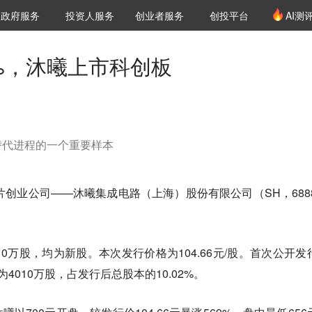
创投发布
项目推荐
核心服务
LP源计划
政府服务
投资人服务
创业者服务
创投平台
AI测
36氪Pro
VClub
VClub投资机构库
创投氪堂
城市之窗
投资机构职位推介
企业入驻
投资人认证
%，沐曦上市科创板
替代进程的一个重要样本
芯片创业公司——沐曦集成电路（上海）股份有限公司（SH，6888
0万股，均为新股。本次发行价格为104.66元/股。首次公开发
4010万股，占发行后总股本的10.02%。