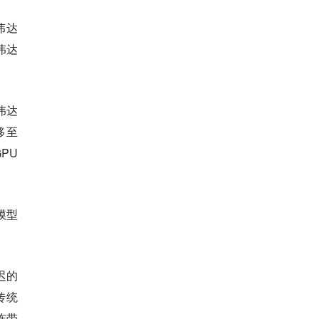
伟达
伟达
伟达
移至
PU
模型
迟的
传统
连带