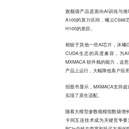
旗舰级产品是面向AI训练与推理
A100的算力区间，曦云C5
H100的差距。
相较于其他一些AI芯片，沐曦
CUDA生态的高度兼容，为
MXMACA 软件栈的能力，
产品上运行，大幅降低客户应
招股书显示，MXMACA支持超过
实现了原生适配。
随着大模型参数规模指数级增
卡间互连技术成为关键竞争要素
PCIe总线在带宽和延迟方面