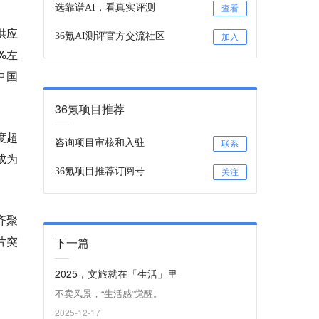
选靠谱AI，看真实评测
查看
供应
36氪AI测评官方交流社区
加入
%左
中国
36氪项目推荐
度超
咨询项目审核和入驻
联系
成为
36氪项目推荐订阅号
关注
齐聚
片突
下一篇
2025，文旅就在「生活」里
不卖风景，“生活感”觉醒。
2025-12-17