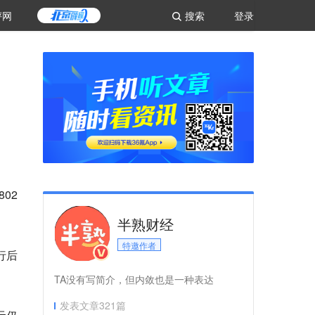
评网
搜索
登录
02
半熟财经
特邀作者
行后
TA没有写简介，但内敛也是一种表达
发表文章
321
篇