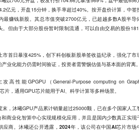
5，沐曦以700元开盘，较发行价104.66元暴涨569%，盘中最低65
达14.2亿元，开盘15分钟，换手率超过40%。按开盘价计算，中签
内最赚钱新股。其总市值突破2700亿元，已超越多数A股半导
。但由于大部分股份暂时限制流通，可以自由交易的股份181
上市首日暴涨425%，创下科创板新股单签收益纪录，强化了市
的产业化能力仍需时间验证，投资者需警惕估值与基本面的背离
PGPU（General-Purpose computing on Graph
通用GPU）芯片，通用GPU芯片能用于AI、科学计算等多种场景。
度末，沐曦GPU产品累计销量超过25000颗，已在多个国家人工
台和商业化智算中心实现规模化应用，并且是国内少数真正实现
U供应商。沐曦还公开透露，
2024年，该公司在中国AI芯片市场