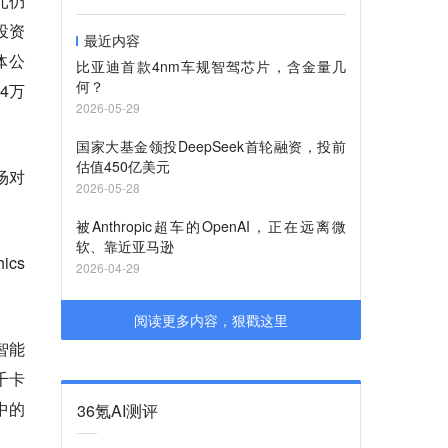
6元仍
投资
最近内容
体公
比亚迪首款4nm车规智驾芯片，含金量几
何？
4万
2026-05-29
国家大基金领投DeepSeek首轮融资，投前
估值450亿美元
场对
2026-05-28
。
被Anthropic超车的OpenAI，正在远离微
软、靠近亚马逊
ics
2026-04-29
阅读更多内容，狠戳这里
智能
千卡
中的
36氪AI测评