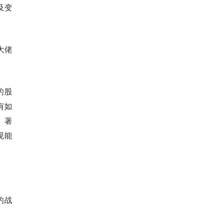
及变
大佬
的股
有如
）著
现能
的战