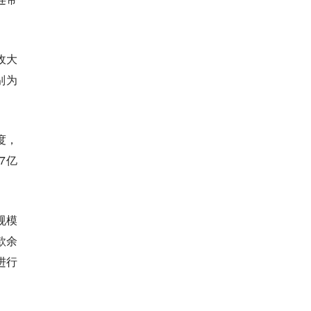
收大
别为
度，
7亿
规模
款余
进行