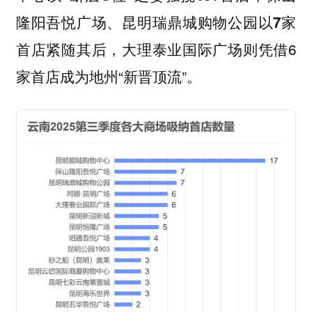
、
隆阳吾悦广场
昆明瑞鼎城购物公园以7家
紧随其后，
则凭借6
首店
大理泰业国际广场
家首店成为地州“新晋顶流”。