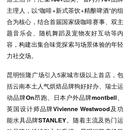
，以“咖啡+新式茶饮+精酿啤酒”的组
主理人
合为核心，结合首届国家级咖啡赛事、双主
题音乐会、随机舞蹈及宠物友好互动等内
容，构建出集合味觉探索与场景体验的年轻
力社交场。
昆明恒隆广场引入5家城市级以上首店，包
括云南本土人气烘焙品牌
、瑞士运
狗好好办
动品牌
、日本户外品牌
、
On昂跑
montbell
英国设计师品牌
及功
Vivienne Westwood
能水具品牌
。随着主流及热门运
STANLEY