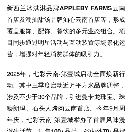
新西兰冰淇淋品牌
APPLEBY FARMS云南
及潮汕甜汤品牌
等，形成
首店
汕心云南首店
覆盖服饰、配饰、餐饮的多元业态组合。项
目同步通过明星活动与互动装置等场景化运
营，增强对年轻消费群体的吸引力。
2025年，
启动全面焕新行
七彩云南·第壹城
动。其中三季度启动近万平方米品牌调整，
涉及不少于30个品牌，引进
曼卡龙珠宝、珠
云南首店。今年9月周
穆朗玛、石头人烤肉
年庆，七彩云南·第壹城举办了
首届风味漫
游生活节，汇集100+品类、省内外70+品牌