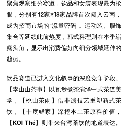
聚焦观察细分赛道，
表现最为抢
饮品和女装
眼
，
，分别有12家和8家品牌首次闯入云南
成为招商市场的“流量密码”。运动装、服饰
集合等延续此前热度，韩式料理则在本季崭
露头角，显示出消费偏好向细分领域延伸的
趋势。
饮品赛道已进入文化叙事的深度竞争阶段。
以瓦煲煮茶演绎中式茶道美
【李山山茶事】
学，
借非遗技艺重塑新式茶
【桃山茶雨】
饮，
深挖本土茶原料价值，
【十度鲜家】
则带来台湾茶饮的地道表达。
【KOI Thé】