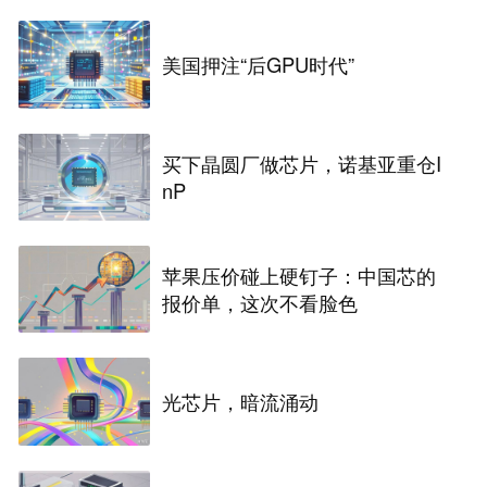
美国押注“后GPU时代”
买下晶圆厂做芯片，诺基亚重仓I
nP
苹果压价碰上硬钉子：中国芯的
报价单，这次不看脸色
光芯片，暗流涌动