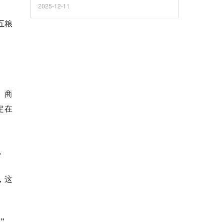
2025-12-11
五粮
、商
定在
。
，这
”，