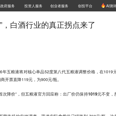
创投发布
项目推荐
核心服务
LP源计划
政府服务
投资人服务
创业者服务
创投平台
AI测
36氪Pro
VClub
VClub投资机构库
创投氪堂
城市之窗
投资机构职位推介
企业入驻
投资人认证
价”，白酒行业的真正拐点来了
6年五粮液将对核心单品52度第八代五粮液调整价格，在1019元
开票直降119元，为900元/瓶。
首次降价”，但五粮液官方回应称：
出厂价仍保持1019元不变，