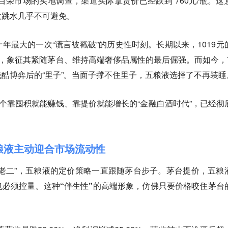
州百荣市场的实地调查，渠道实际拿货价已经跌到 760元/瓶。这
大跳水几乎不可避免。
年最大的一次“谎言被戳破”的历史性时刻。长期以来，1019元
”，象征其紧随茅台、维持高端奢侈品属性的最后倔强。而如今，7
酷博弈后的“里子”。当面子撑不住里子，五粮液选择了不再装睡
那个靠囤积就能赚钱、靠提价就能增长的“金融白酒时代”，已经彻
五粮液主动迎合市场流动性
老二”，五粮液的定价策略一直跟随茅台步子。茅台提价，五粮
也必须控量。这种“伴生性”的高端形象，仿佛只要价格咬住茅台