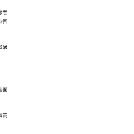
愿意
些回
景渗
全面
着高