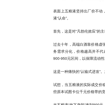
表面上五粮液坚持出厂价不动，
液“认命”。
首先，这是对“凡勃伦效应”的
过去十年，
高端白酒靠价格虚
务需求分化，价格越高并不代
900-950元区间，以保障流动
这是一种痛快的“认输式进攻”
试想，当五粮液的实际成交价稳
些原本试图卡位千元价格带的
当五粮液“放下身段”来到900元