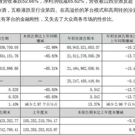
液营收暴跌52.66%，净利润锐减65.62%，营收被山西汾酒反超
汾酒，五粮液跌至行业第四。在高溢价的茅台模式和高周转的汾
没有茅台的金融刚性，又失去了大众商务市场的性价比。