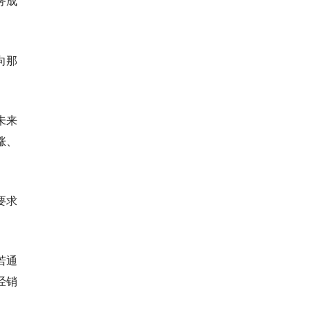
务成
向那
未来
涨、
要求
若通
经销