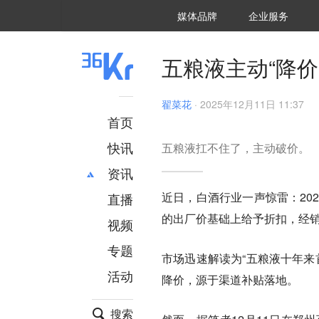
36氪Auto
数字时氪
企业号
未来消费
智能涌现
未来城市
启动Power on
媒体品牌
企业服务
企服点评
36氪出海
36氪研究院
潮生TIDE
36氪企服点评
36Kr研究院
36氪财经
职场bonus
36碳
后浪研究所
36Kr创新咨询
暗涌Waves
硬氪
氪睿研究院
五粮液主动“降
翟菜花
·
2025年12月11日 11:37
首页
快讯
五粮液扛不住了，主动破价。
资讯
近日，白酒行业一声惊雷：202
直播
最新
推荐
的出厂价基础上给予折扣，经销商
创投
财经
视频
汽车
AI
专题
市场迅速解读为“五粮液十年来
科技
项目推荐
活动
专精特新
安徽
降价，源于渠道补贴落地。
搜索