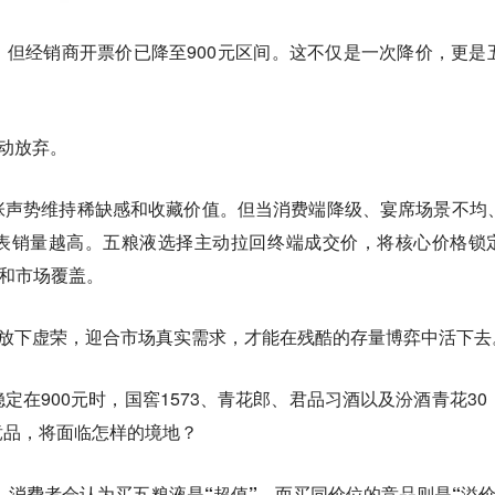
但经销商开票价已降至900元区间。这不仅是一次降价，更是
主动放弃。
张声势维持稀缺感和收藏价值。
但当消费端降级、宴席场景不均
表销量越高。五粮液选择主动拉回终端成交价，将核心价格锁
性和市场覆盖。
。放下虚荣，迎合市场真实需求，才能在残酷的存量博弈中活下去
定在900元时，国窖1573、青花郎、君品习酒以及汾酒青花30
竞品，将面临怎样的境地？
，
消费者会认为买五粮液是“超值”，而买同价位的竞品则是“溢价