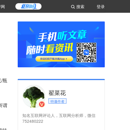
评网
搜索
登录
/瓶
翟菜花
特邀作者
所谓
知名互联网评论人，互联网分析师，微信
752480222