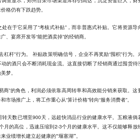
者调查显示，郑州百荣市场渠道库存仍高达，
沉淀资金巨大，财
来价格仍有下跌趋势。
处在于它采用了“考核式补贴”，而非普惠式补贴。它将资源导
广、宴席开发等“能把酒卖掉”的经销商。
去杠杆”行为。 补贴政策明确信号，企业不再奖励“囤积”行为。
不动的酒只会不断消耗现金流。
这直接切断了经销商通过囤货待
融美梦。
易商”的角色，利润必须依靠高周转率和高效能分销来获取。这
和市场推广上，将工作重心从“算计价格”转向“服务消费者”。
转天数已增至900天，远超快消品行业的健康水平。五粮液倘
6个月的高位，迅速压缩到2-3个月的健康水平。
这不仅能够释放
来业绩增长建立起健康的“堰塞湖”。