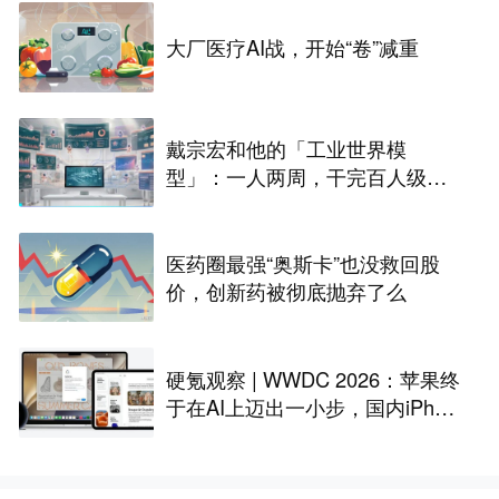
大厂医疗AI战，开始“卷”减重
戴宗宏和他的「工业世界模
型」：一人两周，干完百人级定
制化“累活”
医药圈最强“奥斯卡”也没救回股
价，创新药被彻底抛弃了么
硬氪观察 | WWDC 2026：苹果终
于在AI上迈出一小步，国内iPhon
e还是用不上