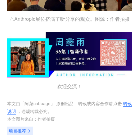
△Anthropic展位挤满了听分享的观众。图源：作者拍摄
欢迎交流！
本文由「
阿菜cabbage
」 原创出品，转载或内容合作请点击
转载
说明
，违规转载必究。
本文图片来自：
作者拍摄
项目推荐