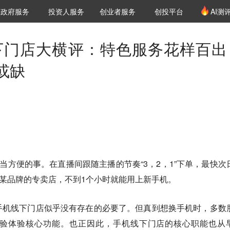
创投发布
项目推荐
核心服务
LP源计划
政府服务
投资人服务
创业者服务
创投平台
AI测
36氪Pro
VClub
VClub投资机构库
创投氪堂
城市之窗
投资机构职位推介
企业入驻
投资人认证
下门店大横评：特色服务花样百出
或缺
相当方便的事。在直播间跟随主播的节奏“3，2，1”下单，最快次
索某品牌的专卖店，不到1个小时就能用上新手机。
手机线下门店似乎没有存在的必要了。
但真到想换手机时，多数
验体验核心功能。也正因此，手机线下门店的核心职能也从