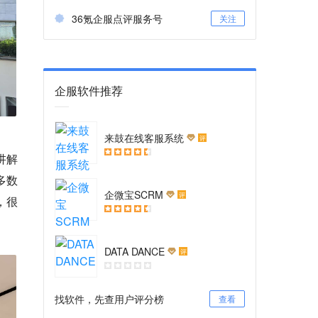
36氪企服点评服务号
关注
企服软件推荐
来鼓在线客服系统
评
讲解
多数
企微宝SCRM
评
，很
DATA DANCE
评
找软件，先查用户评分榜
查看