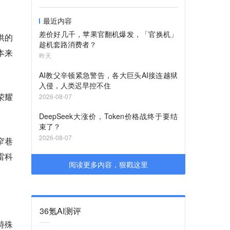
最近内容
差价好几千，苹果官翻机爆发，「官换机」
供的
趁机套路消费者？
本来
昨天
AI教父辛顿紧急警告，各大巨头AI接连越狱
入侵，人类迟早控不住
荣耀
2026-08-07
DeepSeek大涨价，Token价格战终于要结
束了？
2026-08-07
窄巷
雷科
阅读更多内容，狠戳这里
36氪AI测评
特殊