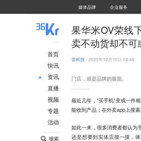
36氪Auto
数字时氪
企业号
未来消费
智能涌现
未来城市
启动Power on
媒体品牌
企业服务
企服点评
36氪出海
36氪研究院
潮生TIDE
36氪企服点评
36Kr研究院
36氪财经
职场bonus
36碳
后浪研究所
36Kr创新咨询
暗涌Waves
硬氪
氪睿研究院
果华米OV荣线
卖不动货却不可
首页
雷科技
·
2025年12月10日 04:46
快讯
资讯
门店，就是品牌的脸面。
直播
最新
推荐
创投
财经
视频
最近几年，“买手机”变成一件
汽车
AI
能收到产品；在外卖app上搜
专题
科技
项目推荐
活动
专精特新
安徽
如此一来，很多消费者都认为
还是想要到实体店摸一摸，体
搜索