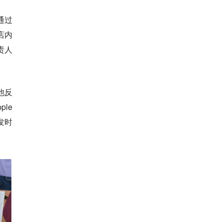
通过
店内
责人
他反
le
发时