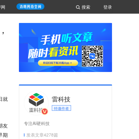
评网
搜索
登录
，
雷科技
日就
特邀作者
专注AI硬科技
朋友
早期
发表文章
4278
篇