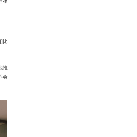
但相
相比
地推
不会