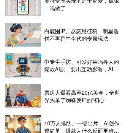
奥特曼没实现的迪士尼梦，被张
一鸣做了
白鹿囤IP、赵露思征稿，明星造
饼不再是中生代的专属玩法
中专生手搓、引发好莱坞寻人的
爆款AI剧，要出互动影游，AI剧
尽头是游戏？
票房大爆看高至20亿美金，全世
界买单了蜘蛛侠IP的“初心”
10万人排队、一键出片，AI创作
越简单，爆款为什么反而更难做