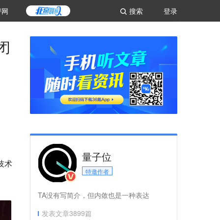
评网
搜索
登录
闭
量子位
技术
特邀作者
TA没有写简介，但内敛也是一种表达
发表文章
3899
篇