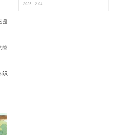
WISE2025商业之王大会以“风景这边独好”为基
2025-12-04
调，试图在不确定中锚定中国商业的确定性的
未来。我们在此记录这场思想盛宴的开篇，捕
捉那些在变局中依然坚定前行的声音。
它是
的答
知识