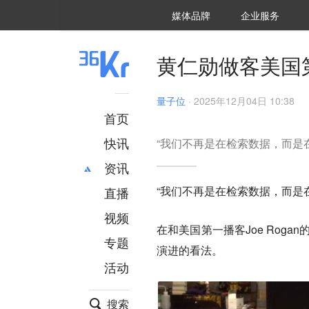
36氪Auto
数字时氪
企业号
未来消费
智能涌现
未来城市
启动Power on
媒体品牌
企业服务
企服点评
36氪出海
36氪研究院
潮生TIDE
36氪企服点评
36Kr研究院
36氪财经
职场bonus
36碳
后浪研究所
36Kr创新咨询
暗涌Waves
硬氪
氪睿研究院
黄仁勋做客美国
量子位
·
2025年12月04日 10:38
首页
快讯
“我们不再是在检索数据，而是
资讯
“我们不再是在检索数据，而是
直播
最新
推荐
创投
财经
视频
在和美国第一播客Joe Rog
汽车
AI
专题
演进的看法。
科技
项目推荐
活动
专精特新
安徽
搜索