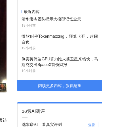
最近内容
清华唐杰团队揭示大模型记忆全景
19小时前
微软叫停Tokenmaxxing，预算卡死，超限
自负
19小时前
倒卖英伟达GPU算力比火箭卫星来钱快，马
斯克交出SpaceX首份财报
19小时前
阅读更多内容，狠戳这里
36氪AI测评
伟达
选靠谱AI，看真实评测
查看