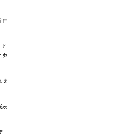
个由
一堆
的参
意味
感表
度上