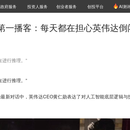
创投发布
项目推荐
核心服务
LP源计划
政府服务
投资人服务
创业者服务
创投平台
AI测
36氪Pro
VClub
VClub投资机构库
创投氪堂
城市之窗
投资机构职位推介
企业入驻
投资人认证
第一播客：每天都在担心英伟达倒
在进行推理。”
在进行推理。”
an的最新对话中，英伟达CEO黄仁勋表达了对人工智能底层逻辑与