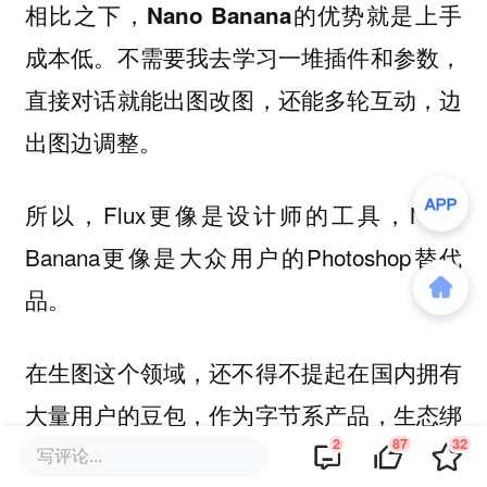
相比之下，
Nano Banana的优势就是上手
。不需要我去学习一堆插件和参数，
成本低
直接对话就能出图改图，还能多轮互动，边
出图边调整。
所以，Flux更像是设计师的工具，Nano
Banana更像是大众用户的Photoshop替代
品。
在生图这个领域，还不得不提起在国内拥有
大量用户的豆包，作为字节系产品，生态绑
2
87
32
定好，在剪映、飞书这些场景里能直接用。
写评论...