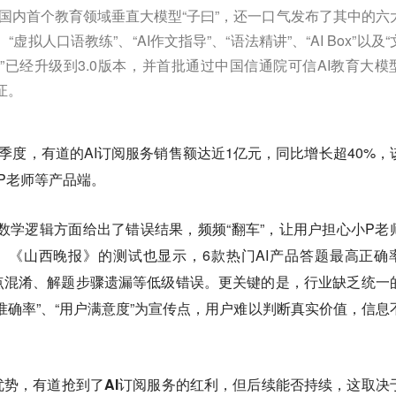
布了国内首个教育领域垂直大模型“子曰”，还一口气发布了其中的六
“虚拟人口语教练”、“AI作文指导”、“语法精讲”、“AI Box”以及
曰”已经升级到3.0版本，并首批通过中国信通院可信AI教育大模
证。
三季度，有道的AI订阅服务销售额达近1亿元，同比增长超40%，
小P老师等产品端。
师在数学逻辑方面给出了错误结果，频频“翻车”，让用户担心小P老
。《山西晚报》的测试也显示，6款热门AI产品答题最高正确
识点混淆、解题步骤遗漏等低级错误。更关键的是，行业缺乏统一
准确率”、“用户满意度”为宣传点，用户难以判断真实价值，信息
势，有道抢到了AI订阅服务的红利，但后续能否持续，这取决