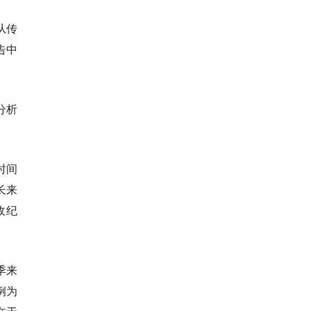
从传
告中
分析
时间
长来
收纪
季来
例为