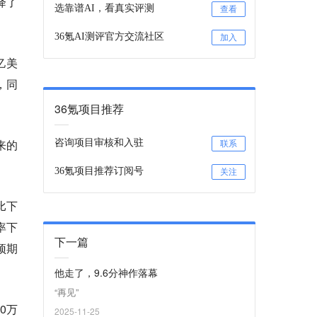
降了
选靠谱AI，看真实评测
查看
36氪AI测评官方交流社区
加入
亿美
，同
36氪项目推荐
来的
咨询项目审核和入驻
联系
36氪项目推荐订阅号
关注
比下
率下
下一篇
预期
他走了，9.6分神作落幕
“再见”
0万
2025-11-25