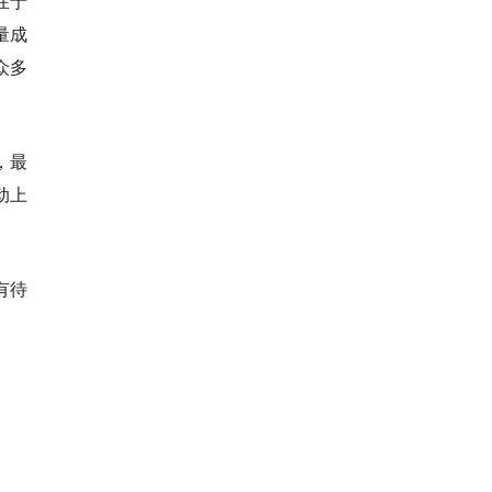
在于
量成
众多
，最
动上
有待