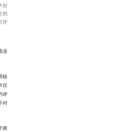
大创
“文档
型评
该业
师核
率仅
的评
不对
于两