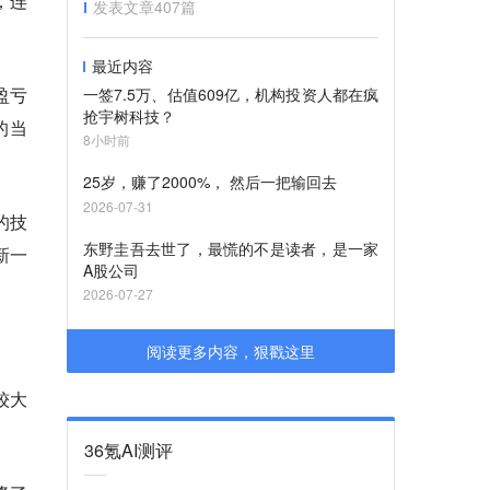
，连
发表文章
407
篇
最近内容
盈亏
一签7.5万、估值609亿，机构投资人都在疯
抢宇树科技？
的当
8小时前
25岁，赚了2000%， 然后一把输回去
2026-07-31
的技
东野圭吾去世了，最慌的不是读者，是一家
新一
A股公司
2026-07-27
阅读更多内容，狠戳这里
较大
36氪AI测评