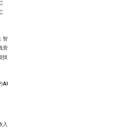
；智
线营
能技
AI
收入