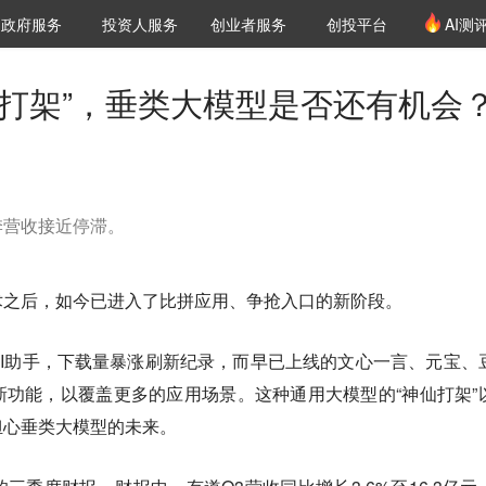
创投发布
项目推荐
核心服务
LP源计划
政府服务
投资人服务
创业者服务
创投平台
AI测
36氪Pro
VClub
VClub投资机构库
创投氪堂
城市之窗
投资机构职位推介
企业入驻
投资人认证
仙打架”，垂类大模型是否还有机会
季营收接近停滞。
术之后，如今已进入了比拼应用、争抢入口的新阶段。
I助手，下载量暴涨刷新纪录，而早已上线的文心一言、元宝、
功能，以覆盖更多的应用场景。这种通用大模型的“神仙打架”
担心垂类大模型的未来。