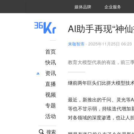
36氪Auto
数字时氪
企业号
未来消费
智能涌现
未来城市
启动Power on
媒体品牌
企业服务
企服点评
36氪出海
36氪研究院
潮生TIDE
36氪企服点评
36Kr研究院
36氪财经
职场bonus
36碳
后浪研究所
36Kr创新咨询
暗涌Waves
硬氪
氪睿研究院
AI助手再现“神
来咖智库
·
2025年11月25日 06:23
首页
快讯
教育大模型代表的有道，前三
资讯
继前两年巨头们比拼大模型技
直播
最新
推荐
创投
财经
视频
最近，新推出的千问、灵光等A
汽车
AI
专题
等也不甘示弱，持续迭代增加新
科技
项目推荐
活动
专精特新
安徽
对各领域的深度渗透，也让人
搜索