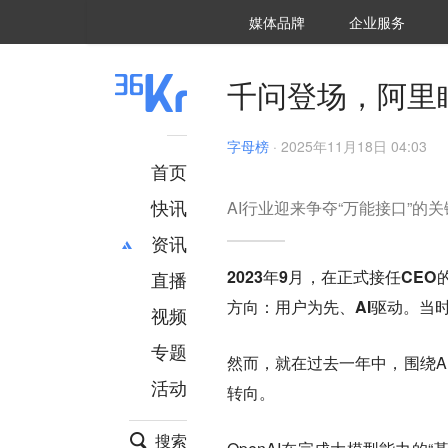
36氪Auto
数字时氪
企业号
未来消费
智能涌现
未来城市
启动Power on
媒体品牌
企业服务
企服点评
36氪出海
36氪研究院
潮生TIDE
36氪企服点评
36Kr研究院
36氪财经
职场bonus
36碳
后浪研究所
36Kr创新咨询
暗涌Waves
硬氪
氪睿研究院
千问登场，阿里
字母榜
·
2025年11月18日 04:03
首页
快讯
AI行业迎来争夺“万能接口”的
资讯
2023年9月，在正式接任C
直播
最新
推荐
方向：用户为先、AI驱动。当
创投
财经
视频
汽车
AI
专题
然而，就在过去一年中，围绕A
科技
项目推荐
活动
专精特新
安徽
转向。
搜索