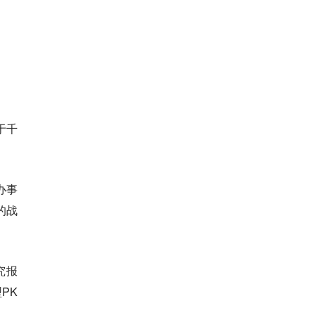
于千
办事
的战
究报
PK