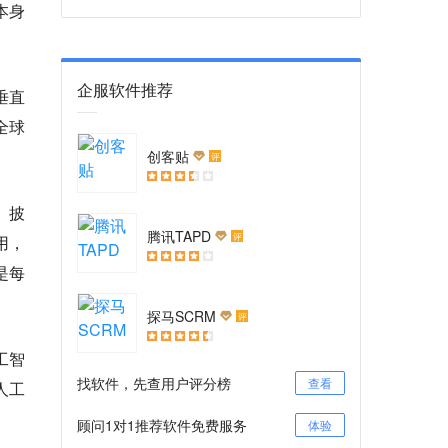
本身
企服软件推荐
垂直
全球
创客贴
评
》披
腾讯TAPD
评
用，
是每
探马SCRM
评
工智
找软件，先查用户评分榜
查看
人工
顾问1对1推荐软件免费服务
体验