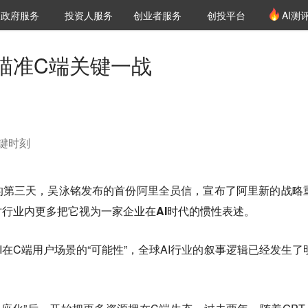
创投发布
项目推荐
核心服务
LP源计划
政府服务
投资人服务
创业者服务
创投平台
AI测
36氪Pro
VClub
VClub投资机构库
创投氪堂
城市之窗
投资机构职位推介
企业入驻
投资人认证
瞄准C端关键一战
关键时刻
EO的第三天，吴泳铭发布的首份阿里全员信，宣布了阿里新的战略
时行业内更多把它视为一家企业在AI时代的惯性表述。
I在C端用户场景的“可能性”，全球AI行业的叙事逻辑已经发生了