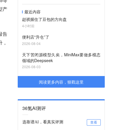
5等
型产
最近内容
赵祺握住了豆包的方向盘
4小时前
报告
便利店“升仓”了
升，
2026-08-04
天下苦闭源模型久矣，MiniMax要做多模态
领域的Deepseek
2026-08-03
阅读更多内容，狠戳这里
36氪AI测评
选靠谱AI，看真实评测
查看