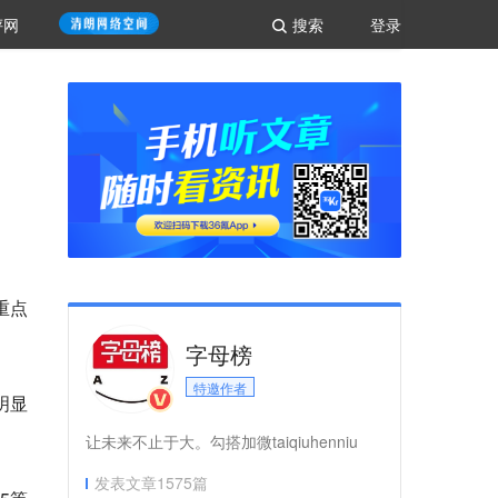
评网
搜索
登录
重点
字母榜
特邀作者
明显
让未来不止于大。勾搭加微taiqiuhenniu
发表文章
1575
篇