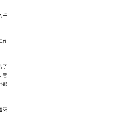
入千
工作
合了
，意
外部
超级