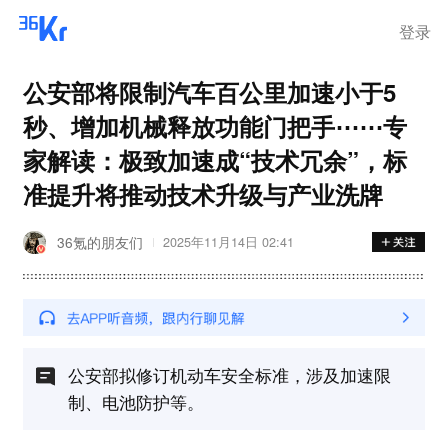
登录
公安部将限制汽车百公里加速小于5
秒、增加机械释放功能门把手⋯⋯专
家解读：极致加速成“技术冗余”，标
准提升将推动技术升级与产业洗牌
36氪的朋友们
2025年11月14日 02:41
公安部拟修订机动车安全标准，涉及加速限
制、电池防护等。