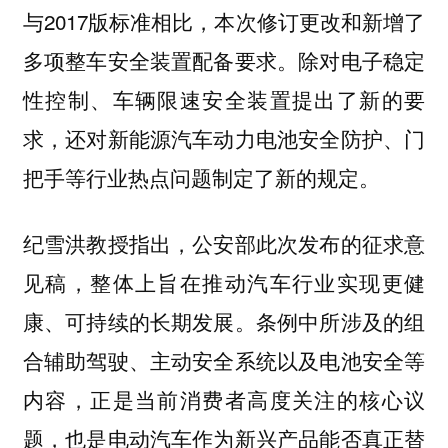
与2017版标准相比，本次修订更改和新增了
多项整车安全装置配备要求。除对电子稳定
性控制、车辆限速安全装置提出了新的要
求，还对新能源汽车动力电池安全防护、门
把手等行业热点问题制定了新的规定。
纪雪洪教授指出，公安部此次发布的征求意
见稿，整体上旨在推动汽车行业实现更健
康、可持续的长期发展。条例中所涉及的组
合辅助驾驶、主动安全系统以及电池安全等
内容，正是当前消费者高度关注的核心议
题，也是电动汽车作为新兴产品能否真正替