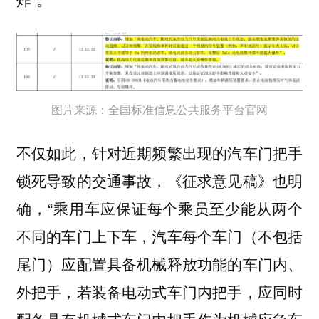
图片来源：全国标准信息公共服务平台官网
不仅如此，针对近期频繁出现的汽车门把手
锁死导致的交通事故，《征求意见稿》也明
确，“乘用车应保证每个乘员至少能从两个
不同的车门上下车，汽车每个车门（不包括
尾门）应配置具备机械释放功能的车门内、
外把手，若装备电动式车门内把手，应同时