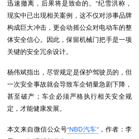
迅速撤离，后果将是致命的。”纪雪洪称，
现实中已出现相关案例，这不仅对涉事品牌
构成巨大冲击，更会动摇公众对电动车的整
体安全信心。因此，保留机械门把手是一项
关键的安全冗余设计。
杨伟斌指出，尽管规定是保护驾驶员的，但
一次安全事故就会导致车企销量急剧下降，
甚至破产；车企必须严格执行相关安全规
定，才能健康发展。
本文来自微信公众号
“NBD汽车”
，作者：李