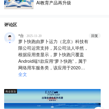
AI教育产品再升级
评论区
·
回复
*台
2025-11-20
萝卜快跑由萝卜运力（北京）科技有
限公司运营支持，其公司法人毕然，
根据应用查显示，萝卜快跑只覆盖
Android端1款应用“萝卜快跑”，属于
网络用车服务类，该应用于2020年
上线，至今运营时长5年，较同行布
全文
局较晚，但其表现极为突出的新锐产
品，凭借极高的用户增长速度和卓越
商业策划
的综合竞争力迅速崛起。其用户增长
速度（91.07%）远超行业均值
（51.25%），且竞争力指数达到