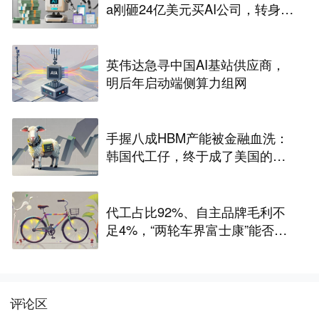
a刚砸24亿美元买AI公司，转身裁
2600人，还“先砍高管”？
英伟达急寻中国AI基站供应商，
明后年启动端侧算力组网
手握八成HBM产能被金融血洗：
韩国代工仔，终于成了美国的待
宰肥羊
代工占比92%、自主品牌毛利不
足4%，“两轮车界富士康”能否站
稳A股？
评论区