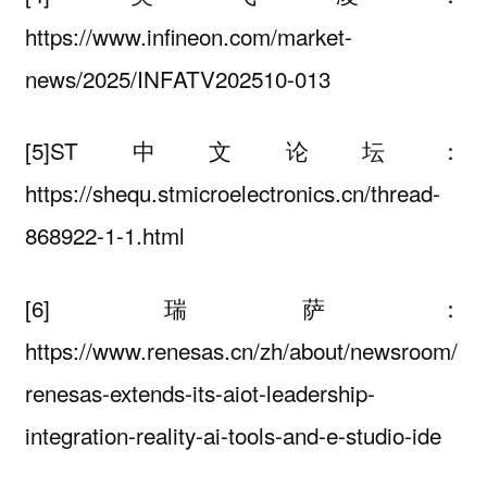
https://www.infineon.com/market-
news/2025/INFATV202510-013
[5]ST中文论坛：
https://shequ.stmicroelectronics.cn/thread-
868922-1-1.html
[6]瑞萨：
https://www.renesas.cn/zh/about/newsroom/
renesas-extends-its-aiot-leadership-
integration-reality-ai-tools-and-e-studio-ide