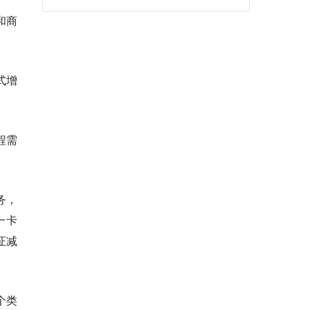
和商
式增
程需
务，
一卡
证减
个类