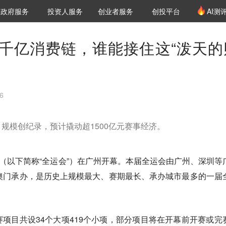
创投发布
项目推荐
核心服务
LP源计划
政府服务
投资人服务
创业者服务
创投平台
AI测
36氪Pro
VClub
VClub投资机构库
创投氪堂
城市之窗
投资机构职位推介
企业入驻
投资人认证
千亿消费链，谁能接住这“泼天的
6
规模创纪录，预计撬动超1500亿元赛事经济。
会（以下简称“全运会”）在广州开幕。本届全运会由广州、深圳等
澳门承办，是历史上规模最大、赛期最长、承办城市最多的一届
项目共设34个大项419个小项，部分项目将在开幕前开赛或完