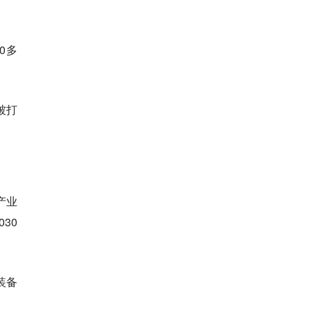
0多
被打
产业
30
装备