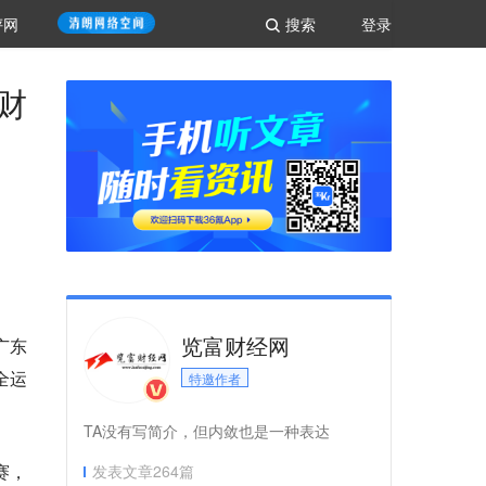
评网
搜索
登录
财
览富财经网
广东
全运
特邀作者
TA没有写简介，但内敛也是一种表达
赛，
发表文章
264
篇