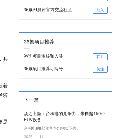
36氪AI测评官方交流社区
加入
36氪项目推荐
咨询项目审核和入驻
联系
，共
36氪项目推荐订阅号
关注
随着
经济
下一篇
汤之上隆：台积电的竞争力，来自超150种
EUV设备
更是
台积电的统治地位会继续下去。
2025-11-11