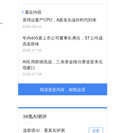
最近内容
英伟达量产CPO，A股龙头溢价时代到来
机。
2026-08-04
年内405家上市公司董事长离任，ST公司成
高发群体
2026-07-29
AI应用群雄混战，三条黄金细分赛道迎来兑
现窗口
2026-07-28
阅读更多内容，狠戳这里
36氪AI测评
选靠谱AI，看真实评测
查看