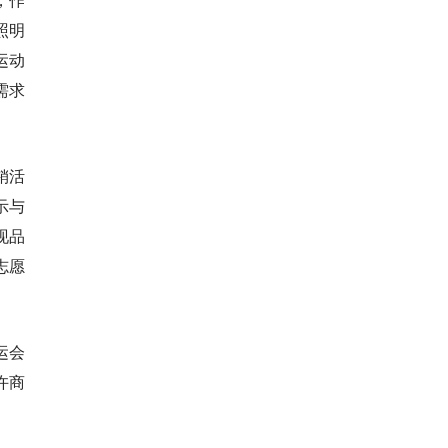
照明
运动
需求
销活
示与
现品
志愿
运会
许商