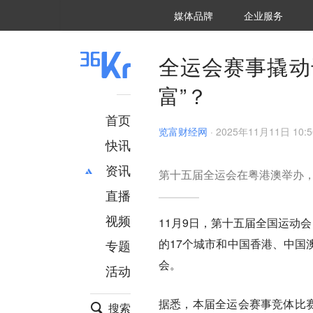
36氪Auto
数字时氪
企业号
未来消费
智能涌现
未来城市
启动Power on
媒体品牌
企业服务
企服点评
36氪出海
36氪研究院
潮生TIDE
36氪企服点评
36Kr研究院
36氪财经
职场bonus
36碳
后浪研究所
36Kr创新咨询
暗涌Waves
硬氪
氪睿研究院
全运会赛事撬动
富”？
首页
览富财经网
·
2025年11月11日 10:5
快讯
资讯
第十五届全运会在粤港澳举办，
直播
最新
推荐
创投
财经
视频
11月9日，第十五届全国运动
汽车
AI
的17个城市和中国香港、中国
专题
科技
项目推荐
会。
活动
专精特新
安徽
据悉，本届全运会赛事竞体比赛
搜索