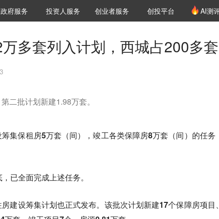
创投发布
项目推荐
核心服务
LP源计划
政府服务
投资人服务
创业者服务
创投平台
AI测
36氪Pro
VClub
VClub投资机构库
创投氪堂
城市之窗
投资机构职位推介
企业入驻
投资人认证
2万多套列入计划，西城占200多套
3
第二批计划新建1.98万套。
设筹集保租房5万套（间），竣工各类保障房8万套（间）
的任务
底，已全面完成上述任务
。
住房建设筹集计划也正式发布。该批次计划新建17个保障房项目