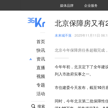
36氪Auto
数字时氪
企业号
未来消费
智能涌现
未来城市
启动Power on
媒体品牌
企业服务
企服点评
36氪出海
36氪研究院
潮生TIDE
36氪企服点评
36Kr研究院
36氪财经
职场bonus
36碳
后浪研究所
36Kr创新咨询
暗涌Waves
硬氪
氪睿研究院
北京保障房又有
未来城不落
·
2025年11月11日 06:1
首页
快讯
北京今年保障房任务超额完成，
资讯
今年年初，北京定下了
全年建
直播
最新
推荐
列入市政府实事之一。
创投
财经
视频
汽车
AI
专题
市住建委今天发布，
截至10月
科技
项目推荐
活动
专精特新
安徽
同时，
今年北京第二批保障性
搜索