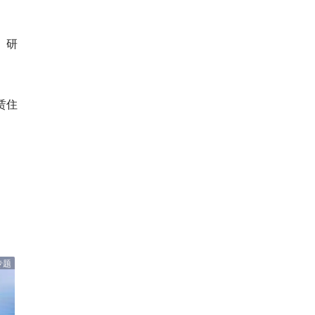
、研
赁住
专题