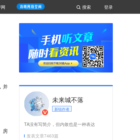
评网
搜索
登录
，并
未来城不落
新锐作者
TA没有写简介，但内敛也是一种表达
、房
发表文章
7463
篇