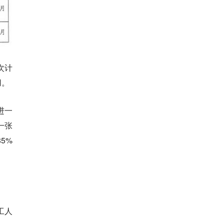
次计
用。
进一
一张
5%
工人