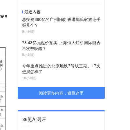
最近内容
68
总投资360亿的广州旧改 香港郑氏家族还手
握几个？
9小时前
78.43亿元起价拍卖 上海恒大虹桥国际能否
再次被唤醒？
9小时前
今年重点推进的北京地铁7号线三期、17支
进展怎样了
10小时前
阅读更多内容，狠戳这里
36氪AI测评