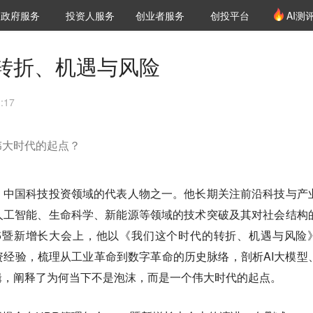
创投发布
项目推荐
核心服务
LP源计划
政府服务
投资人服务
创业者服务
创投平台
AI测
36氪Pro
VClub
VClub投资机构库
创投氪堂
城市之窗
投资机构职位推介
企业入驻
投资人认证
转折、机遇与风险
:17
伟大时代的起点？
、中国科技投资领域的代表人物之一。他长期关注前沿科技与产
人工智能、生命科学、新能源等领域的技术突破及其对社会结构
25暨新增长大会上，他以
《我们这个时代的转折、机遇与风险
经验，梳理从工业革命到数字革命的历史脉络，剖析AI大模型
辑，阐释了为何当下不是泡沫，而是一个伟大时代的起点。