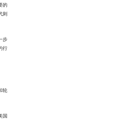
要的
代则
一步
的行
和轮
美国