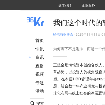
36氪Auto
数字时氪
企业号
未来消费
智能涌现
未来城市
启动Power on
媒体品牌
企业服务
企服点评
36氪出海
36氪研究院
潮生TIDE
36氪企服点评
36Kr研究院
36氪财经
职场bonus
36碳
后浪研究所
36Kr创新咨询
暗涌Waves
硬氪
氪睿研究院
我们这个时代的
哈佛商业评论
·
2025年11月11日 01
首页
快讯
为何当下不是泡沫，而是一个
资讯
王煜全是海银资本创始合伙人
直播
最新
推荐
革趋势，以投资人的视角观察
创投
财经
视频
汽车
AI
塑。在本届HBR管理年会20
专题
科技
项目推荐
题，结合数十年产业研究与投资
活动
专精特新
安徽
球化布局与线上社会的深层逻
搜索