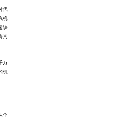
时代
汽机
运铁
济真
千万
的机
从个