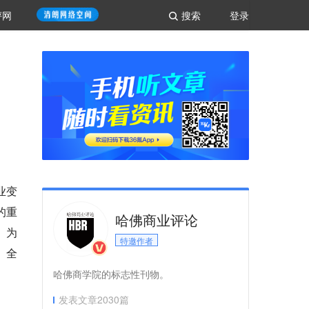
评网
搜索
登录
业变
的重
哈佛商业评论
》
为
特邀作者
、全
哈佛商学院的标志性刊物。
发表文章
2030
篇