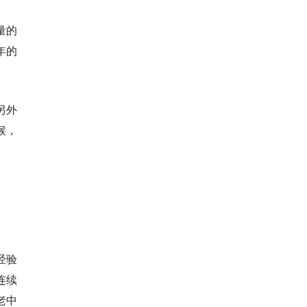
量的
年的
另外
候，
经验
连续
老中