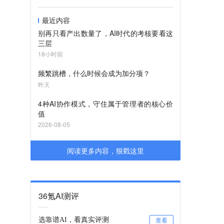
最近内容
别再只看产出数量了，AI时代的考核要看这
三层
18小时前
频繁跳槽，什么时候会成为加分项？
昨天
4种AI协作模式，守住属于管理者的核心价
值
2026-08-05
阅读更多内容，狠戳这里
36氪AI测评
选靠谱AI，看真实评测
查看