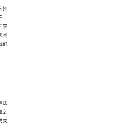
它推
P，
国享
天是
我们
算法
雅之
要关