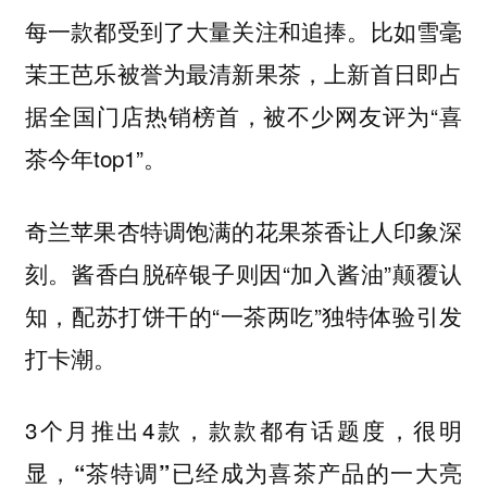
每一款都受到了大量关注和追捧。比如
雪毫
，上新首日即占
茉王芭乐被誉为最清新果茶
据全国门店热销榜首，被不少网友评为“喜
茶今年top1”。
让人印象深
奇兰苹果杏特调饱满的花果茶香
刻。酱香白脱碎银子则因“加入酱油”颠覆认
知，配苏打饼干的“一茶两吃”独特体验引发
打卡潮。
3个月推出4款，款款都有话题度，很明
显，
“茶特调”已经成为喜茶产品的一大亮