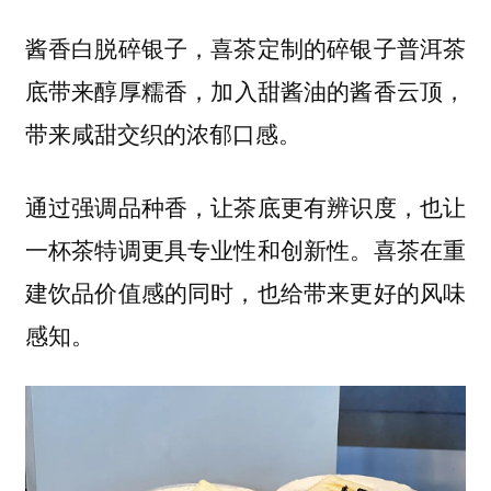
酱香白脱碎银子，喜茶定制的
碎银子普洱茶
，加入甜酱油的酱香云顶，
底带来醇厚糯香
带来咸甜交织的浓郁口感。
通过强调品种香，让茶底更有辨识度，
也让
。喜茶在重
一杯茶特调更具专业性和创新性
建饮品价值感的同时，也给带来更好的风味
感知。