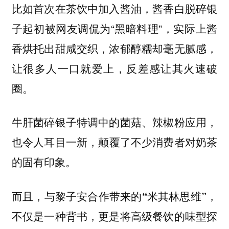
，酱香白脱碎银
比如首次在茶饮中加入酱油
子起初被网友调侃为“黑暗料理”，实际上酱
香烘托出甜咸交织，浓郁醇糯却毫无腻感，
让很多人一口就爱上，反差感让其火速破
圈。
牛肝菌碎银子特调中的
菌菇、辣椒粉应用，
，颠覆了不少消费者对奶茶
也令人耳目一新
的固有印象。
而且，
，
与黎子安合作带来的“米其林思维”
不仅是一种背书，更是将高级餐饮的味型探