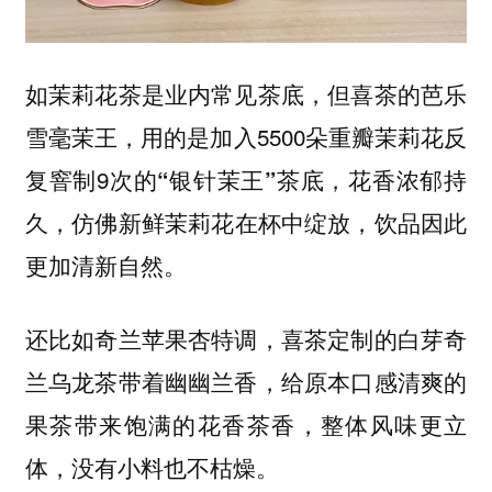
如茉莉花茶是业内常见茶底，但喜茶的芭乐
雪毫茉王，用的是加入5500朵重瓣茉莉花反
复窨制9次的
“银针茉王”茶底，花香浓郁持
，仿佛新鲜茉莉花在杯中绽放，饮品因此
久
更加清新自然。
还比如奇兰苹果杏特调，喜茶定制的
白芽奇
，给原本口感清爽的
兰乌龙茶带着幽幽兰香
果茶带来饱满的花香茶香，整体风味更立
体，没有小料也不枯燥。