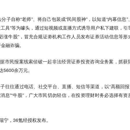
分子自称“老师”、将自己包装成“民间股神”，以知道“内幕信息”
能荐股工具”等为噱头，通过短视频或直播方式诱导用户私下建联，引
必涨牛股”，冒充合规证劵机构工作人员发布证券活动信息等形
行金融诈骗。
根据市民报案线索侦破一起非法经营证券投资咨询业务案，抓获
5600余万元。
分子往往通过电话、社交平台、直播、短信等渠道，以“高额回报”
幕消息”“牛股”，广大市民切勿轻信，在投资理财时务必选择有资
瑞宁，36氪经授权发布。