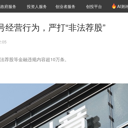
创投发布
项目推荐
核心服务
LP源计划
政府服务
投资人服务
创业者服务
创投平台
AI测
36氪Pro
VClub
VClub投资机构库
创投氪堂
城市之窗
投资机构职位推介
企业入驻
投资人认证
号经营行为，严打“非法荐股”
:05
非法荐股等金融违规内容超10万条。