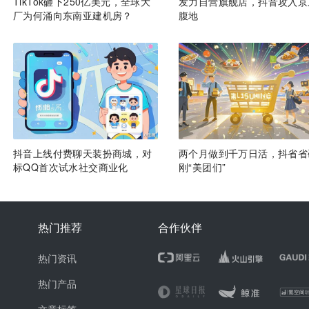
TikTok砸下250亿美元，全球大
发力自营旗舰店，抖音攻入京
厂为何涌向东南亚建机房？
腹地
抖音上线付费聊天装扮商城，对
两个月做到千万日活，抖省省
标QQ首次试水社交商业化
刚“美团们”
热门推荐
合作伙伴
热门资讯
热门产品