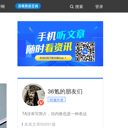
评网
搜索
登录
36氪的朋友们
特邀作者
TA没有写简介，但内敛也是一种表达
发表文章
50091
篇