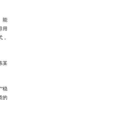
、能
导用
式，
陈某
“稳
质的