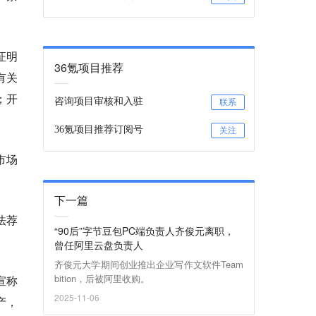
证明
36氪项目推荐
有关
；开
咨询项目审核和入驻
联系
36氪项目推荐订阅号
关注
市场
下一篇
法荐
“90后”字节豆包PC端负责人齐俊元离职，
曾任阿里云盘负责人
齐俊元大学期间创业推出企业写作文软件Team
bition，后被阿里收购。
宣称
2025-11-06
产，