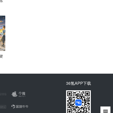
东
硬
36氪APP下载