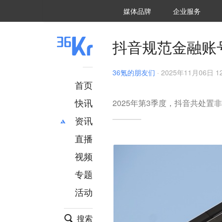
36氪Auto
数字时氪
企业号
未来消费
智能涌现
未来城市
启动Power on
媒体品牌
企业服务
企服点评
36氪出海
36氪研究院
潮生TIDE
36氪企服点评
36Kr研究院
36氪财经
职场bonus
36碳
后浪研究所
36Kr创新咨询
暗涌Waves
硬氪
氪睿研究院
抖音规范金融账
36氪的朋友们
·
2025年11月06日 12
首页
快讯
2025年第3季度，抖音共处置
资讯
直播
最新
推荐
创投
财经
视频
汽车
AI
专题
科技
项目推荐
活动
专精特新
安徽
搜索