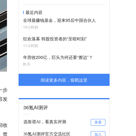
最近内容
全球最赚钱基金，迎来95后中国合伙人
10小时前
狂欢落幕 韩股投资者的“至暗时刻”
11小时前
年营收200亿，巨头为何还要“擦边”？
昨天
阅读更多内容，狠戳这里
一步
容发
36氪AI测评
选靠谱AI，看真实评测
查看
回收
、禁
36氪AI测评官方交流社区
加入