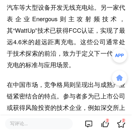
汽车等大型设备开发无线充电站。另一家代
表企业Energous则主攻射频技术，
其“WattUp”技术已获得FCC认证，实现了最
远4.6米的超远距离充电。这些公司通常处
于技术探索的前沿，致力于定义下一代无线
充电的标准与应用场景。
在
，竞争格局则呈现出
中国市场
与成熟产业
的特点。参与者多为已上市公司
链紧密结合
或获得风险投资的技术企业，例如深交所上
市的奥海科技和信维通信，以及完成A+或B
2
2
写评论...
轮融资的斯普奥汀和宁波微鹏。国内公司普