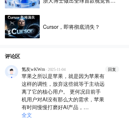
浙大博士做出全球首款视觉售后
技术客服机器人
Cursor，即将彻底消失？
评论区
·
回复
氪友wKWm
2025-11-04
苹果之所以是苹果，就是因为苹果有
这样的调性，放弃这些就等于主动远
离了它的核心用户。 更何况目前手
机用户对AI没有那么大的需求，苹果
有时间慢慢打磨好AI产品，
iPhone17全球热销就是最好的证
全文
明！