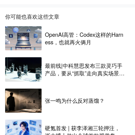
你可能也喜欢这些文章
OpenAI高管：Codex这样的Harn
ess，也就再火俩月
最前线|中科慧思发布三款灵巧手
产品，要从“抓取”走向真实场景作
业
张一鸣为什么反对蒸馏？
硬氪首发 | 获李泽湘三轮押注，