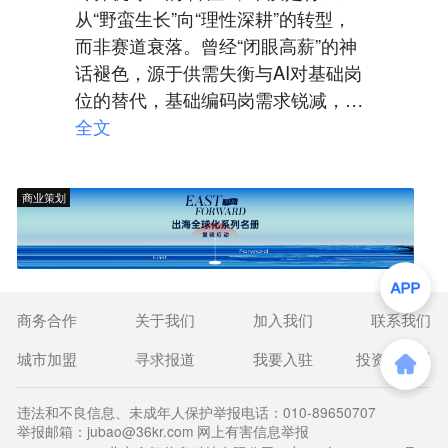
从“野蛮生长”向“理性深耕”的转型，
而非赛道衰落。曾经“闭眼高薪”的神
话褪色，源于供需失衡与AI对基础岗
位的替代，基础编码岗需求锐减，普
通毕业生就业压力陡增。 但降温≠遇
全文
冷，行业正经历剧烈分化：头部院校
硬核人才、AI与网络安全等前沿领域
商业策划
从业者仍供不应求，高薪向核心能力
倾斜。真正被淘汰的，是仅懂基础技
能的“工具人”。 如今选择计算机专
业，需告别跟风心态，以数理基础为
根、前沿技术为翼，深耕细分赛道。
商务合作
关于我们
加入我们
联系我们
这场洗牌不是落幕，而是行业回归价
城市加盟
寻求报道
我要入驻
投资者关系
值本质，唯有兼具技术深度与行业认
知的复合型人才，才能穿越周期、站
违法和不良信息、未成年人保护举报电话：010-89650707
稳脚跟。
举报邮箱：jubao@36kr.com 网上有害信息举报