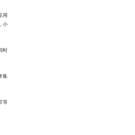
应用
，小
同时
米集
官等