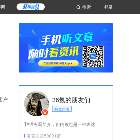
评网
搜索
登录
36氪的朋友们
用户
特邀作者
TA没有写简介，但内敛也是一种表达
发表文章
50091
篇