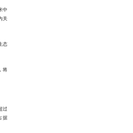
米中
内关
生态
，将
超过
占据