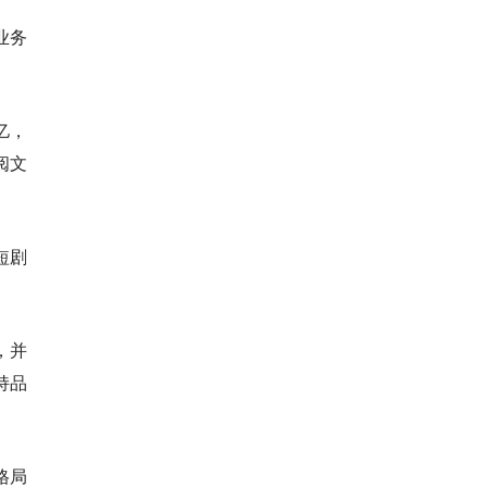
业务
亿，
阅文
短剧
，并
持品
格局