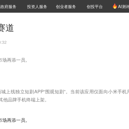
创投发布
项目推荐
核心服务
LP源计划
政府服务
投资人服务
创业者服务
创投平台
AI测
36氪Pro
VClub
VClub投资机构库
创投氪堂
城市之窗
投资机构职位推介
企业入驻
投资人认证
赛道
:32
剧市场再添一员。
城上线独立短剧APP“围观短剧”。当前该应用仅面向小米手机
等其他品牌手机终端上架。
剧市场再添一员。