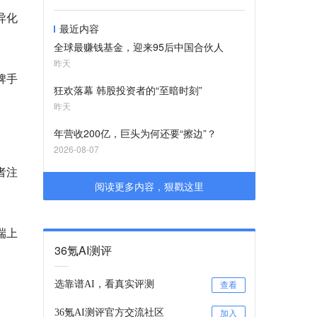
异化
最近内容
全球最赚钱基金，迎来95后中国合伙人
昨天
牌手
狂欢落幕 韩股投资者的“至暗时刻”
昨天
年营收200亿，巨头为何还要“擦边”？
2026-08-07
者注
阅读更多内容，狠戳这里
端上
36氪AI测评
选靠谱AI，看真实评测
查看
36氪AI测评官方交流社区
加入