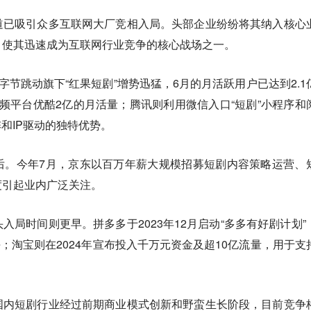
道已吸引众多互联网大厂竞相入局。头部企业纷纷将其纳入核心
，使其迅速成为互联网行业竞争的核心战场之一。
显示，字节跳动旗下“红果短剧”增势迅猛，6月的月活跃用户已达到2.1
视频平台优酷2亿的月活量；腾讯则利用微信入口“短剧”小程序和
和IP驱动的独特优势。
后。今年7月，京东以百万年薪大规模招募短剧内容策略运营、
度引起业内广泛关注。
入局时间则更早。拼多多于2023年12月启动“多多有好剧计划”
块；淘宝则在2024年宣布投入千万元资金及超10亿流量，用于支
国内短剧行业经过前期商业模式创新和野蛮生长阶段，目前竞争