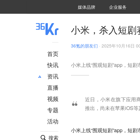
36氪Auto
数字时氪
企业号
未来消费
智能涌现
未来城市
启动Power on
媒体品牌
企业服务
企服点评
36氪出海
36氪研究院
潮生TIDE
36氪企服点评
36Kr研究院
36氪财经
职场bonus
36碳
后浪研究所
36Kr创新咨询
暗涌Waves
硬氪
氪睿研究院
小米，杀入短剧
36氪的朋友们
·
2025年10月16日 00
首页
快讯
小米上线“围观短剧”app，短
资讯
直播
最新
推荐
创投
财经
视频
近日，小米在旗下应用商
汽车
AI
推出，尚未在苹果iOS
专题
科技
项目推荐
活动
专精特新
安徽
小米上线“围观短剧”app，短
搜索