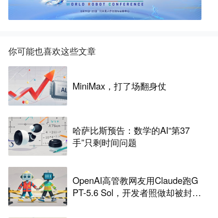
你可能也喜欢这些文章
MiniMax，打了场翻身仗
哈萨比斯预告：数学的AI“第37
手”只剩时间问题
OpenAI高管教网友用Claude跑G
PT-5.6 Sol，开发者照做却被封
号，CC之父火速下场回应后还想
挖角却遭拒