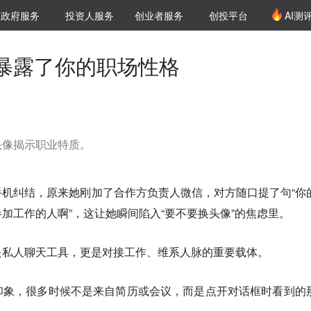
创投发布
项目推荐
核心服务
LP源计划
政府服务
投资人服务
创业者服务
创投平台
AI测
36氪Pro
VClub
VClub投资机构库
创投氪堂
城市之窗
投资机构职位推介
企业入驻
投资人认证
暴露了你的职场性格
头像揭示职业特质。
机纠结，原来她刚加了合作方负责人微信，对方随口提了句“你
加工作的人啊”，这让她瞬间陷入“要不要换头像”的焦虑里。
是私人聊天工具，更是对接工作、维系人脉的重要载体。
印象，很多时候不是来自简历或会议，而是点开对话框时看到的