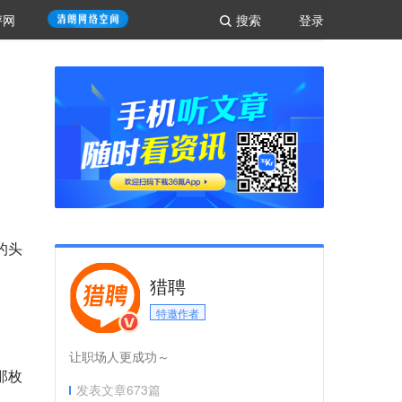
评网
搜索
登录
的头
猎聘
特邀作者
让职场人更成功～
那枚
发表文章
673
篇