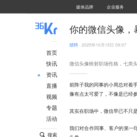
36氪Auto
数字时氪
企业号
未来消费
智能涌现
未来城市
启动Power on
媒体品牌
企业服务
企服点评
36氪出海
36氪研究院
潮生TIDE
36氪企服点评
36Kr研究院
36氪财经
职场bonus
36碳
后浪研究所
36Kr创新咨询
暗涌Waves
硬氪
氪睿研究院
你的微信头像，
猎聘
·
2025年10月15日 09:07
首页
快讯
微信头像映射职场性格，七类
资讯
前阵子我的同事的小周总对着手
直播
最新
推荐
像有点太可爱了，不像是已经参
创投
财经
视频
汽车
AI
专题
其实在职场中，微信早已不只
科技
项目推荐
活动
专精特新
安徽
我们对合作同事、客户的第一
搜索