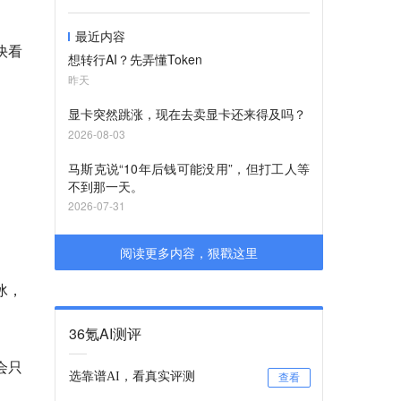
最近内容
快看
想转行AI？先弄懂Token
昨天
显卡突然跳涨，现在去卖显卡还来得及吗？
2026-08-03
马斯克说“10年后钱可能没用”，但打工人等
不到那一天。
2026-07-31
阅读更多内容，狠戳这里
冰，
36氪AI测评
会只
选靠谱AI，看真实评测
查看