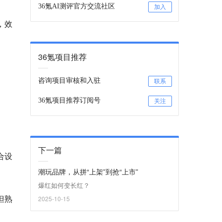
36氪AI测评官方交流社区
加入
，效
36氪项目推荐
咨询项目审核和入驻
联系
36氪项目推荐订阅号
关注
下一篇
合设
潮玩品牌，从拼“上架”到抢“上市”
爆红如何变长红？
但熟
2025-10-15