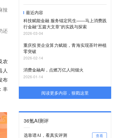
麻辣
最近内容
科技赋能金融 服务锚定民生——马上消费践
行金融“五篇大文章”的实践与探索
奶还
2026-03-04
重庆投资企业算力赋能，青海实现茶叶种植
零突破
2026-02-14
及农
消费金融AI，点燃万亿人间烟火
县人
2026-01-14
发布
：丰
阅读更多内容，狠戳这里
36氪AI测评
选靠谱AI，看真实评测
查看