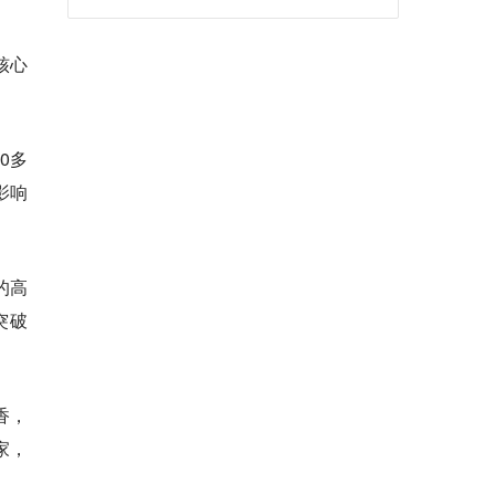
核心
0多
影响
的高
突破
香
，
家，