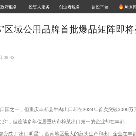
创投发布
项目推荐
核心服务
LP源计划
政府服务
投资人服务
创业者服务
创投平台
AI测
36氪Pro
VClub
VClub投资机构库
创投氪堂
城市之窗
投资机构职位推介
企业入驻
投资人认证
都”区域公用品牌首批爆品矩阵即将
 09:42
口国之一，但重庆丰都县牛肉出口却在2024年首次突破3000万
之乡”，但连续多年位居重庆市榨菜出口第一的企业却在丰都；
丰都变成了“出口明星”，西南地区最大的藠头生产和出口企业在丰