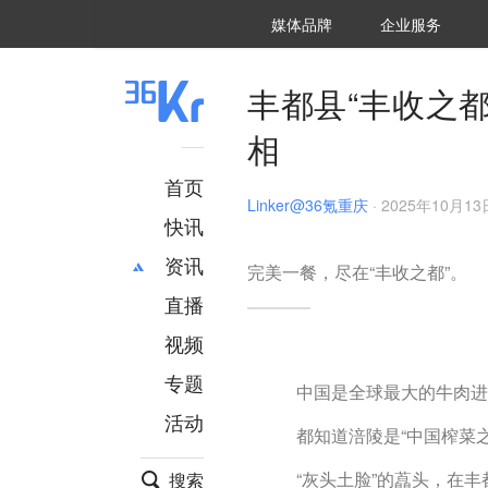
36氪Auto
数字时氪
企业号
未来消费
智能涌现
未来城市
启动Power on
媒体品牌
企业服务
企服点评
36氪出海
36氪研究院
潮生TIDE
36氪企服点评
36Kr研究院
36氪财经
职场bonus
36碳
后浪研究所
36Kr创新咨询
暗涌Waves
硬氪
氪睿研究院
丰都县“丰收之
相
首页
Linker@36氪重庆
·
2025年10月13日
快讯
资讯
完美一餐，尽在“丰收之都”。
直播
最新
推荐
创投
财经
视频
汽车
AI
专题
中国是全球最大的牛肉进
科技
项目推荐
活动
专精特新
安徽
都知道涪陵是“中国榨菜
“灰头土脸”的藠头，在
搜索