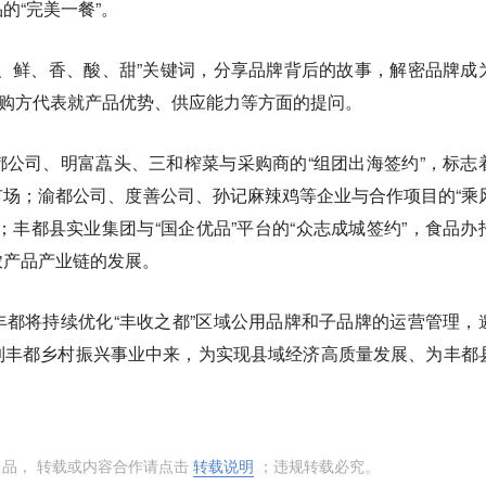
的“完美一餐”。
、鲜、香、酸、甜”关键词，分享品牌背后的故事，解密品牌成
采购方代表就产品优势、供应能力等方面的提问。
公司、明富藠头、三和榨菜与采购商的“组团出海签约”，标志
场；渝都公司、度善公司、孙记麻辣鸡等企业与合作项目的“乘
；丰都县实业集团与“国企优品”平台的“众志成城签约”，食品办
农产品产业链的发展。
都将持续优化“丰收之都”区域公用品牌和子品牌的运营管理，
到丰都乡村振兴事业中来，为实现县域经济高质量发展、为丰都
。
出品， 转载或内容合作请点击
转载说明
；违规转载必究。