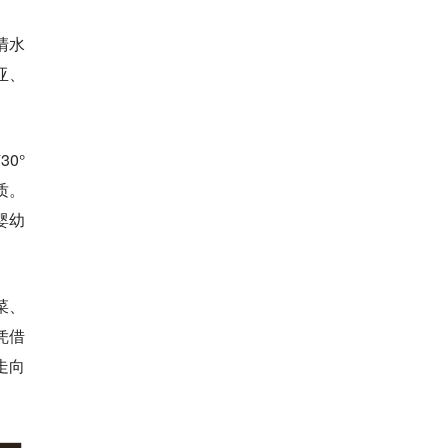
清水
亚、
0°
质。
婴幼
菜、
凭借
走向