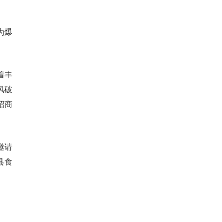
为爆
着丰
风破
招商
邀请
县食