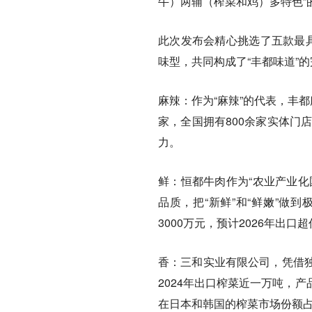
牛）两辅（榨菜和鸡）多特色”
此次发布会精心挑选了五款最具
味型，共同构成了“丰都味道”的
麻辣：
作为“
麻辣
”的代表，丰
家，全国拥有800余家实体门
力。​
鲜：
恒都牛肉作为“农业产业
品质，把“新
鲜
”和“
鲜
嫩”做到
3000万元，预计2026年出口
香：
三和实业有限公司，凭借
2024年出口榨菜近一万吨，
在日本和韩国的榨菜市场份额占