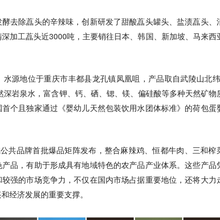
发酵去除藠头的辛辣味，创新研发了甜
酸
藠头罐头、盐渍藠头、
深加工藠头近3000吨，主要销往日本、韩国、新加坡、马来西
，水源地位于重庆市丰都县龙孔镇凤凰咀，产品取自武陵山北纬3
”天然深岩泉水，富含钾、钙、硒、锶、镁、偏硅酸等多种天然矿物
国首个且独家通过《婴幼儿天然包装饮用水团体标准》的荷包蛋
域公共品牌首批爆品矩阵发布，整合麻辣鸡、恒都牛肉、三和榨
色产品，有助于形成具有地域特色的农产品产业体系。这些产品
和较强的市场竞争力，不仅在国内市场占据重要地位，还将大力
兴和经济发展的重要支撑。