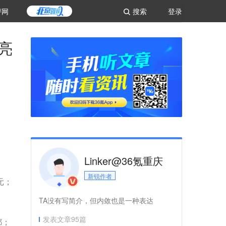
评网
搜索
登录
亮
Linker@36氪重庆
新锐作者
元；
TA没有写简介，但内敛也是一种表达
发表文章
95
篇
都；