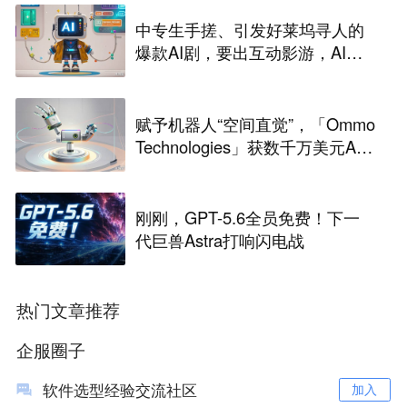
中专生手搓、引发好莱坞寻人的
爆款AI剧，要出互动影游，AI剧
尽头是游戏？
赋予机器人“空间直觉”，「Ommo
Technologies」获数千万美元A轮
融资｜36氪首发
刚刚，GPT-5.6全员免费！下一
代巨兽Astra打响闪电战
热门文章推荐
企服圈子
软件选型经验交流社区
加入