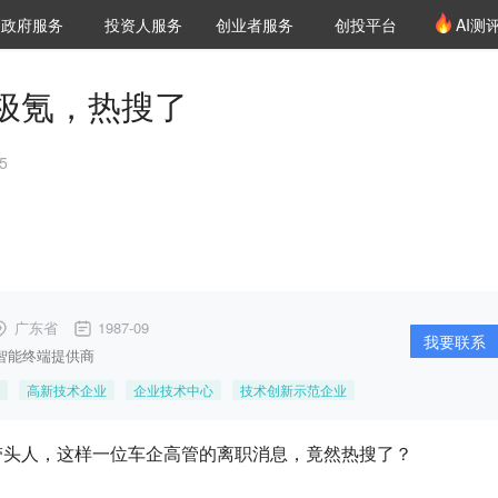
创投发布
项目推荐
核心服务
LP源计划
政府服务
投资人服务
创业者服务
创投平台
AI测
36氪Pro
VClub
VClub投资机构库
创投氪堂
城市之窗
投资机构职位推介
企业入驻
投资人认证
极氪，热搜了
5
广东省
1987-09
我要联系
智能终端提供商
高新技术企业
企业技术中心
技术创新示范企业
带头人，这样一位
车企高管的离职消息，竟然热搜了？