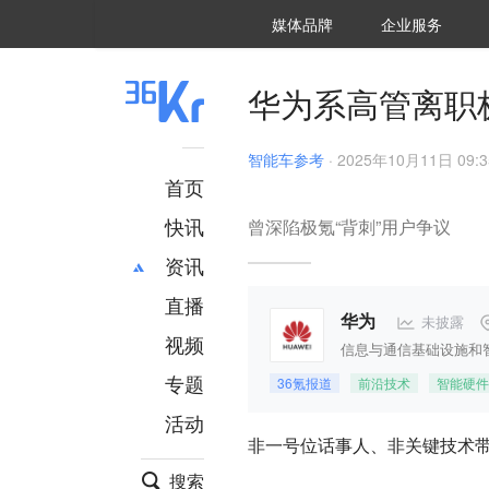
36氪Auto
数字时氪
企业号
未来消费
智能涌现
未来城市
启动Power on
媒体品牌
企业服务
企服点评
36氪出海
36氪研究院
潮生TIDE
36氪企服点评
36Kr研究院
36氪财经
职场bonus
36碳
后浪研究所
36Kr创新咨询
暗涌Waves
硬氪
氪睿研究院
华为系高管离职
智能车参考
·
2025年10月11日 09:3
首页
快讯
曾深陷极氪“背刺”用户争议
资讯
直播
最新
推荐
未披露
华为
创投
财经
视频
信息与通信基础设施和
汽车
AI
专题
36氪报道
前沿技术
智能硬件
科技
项目推荐
活动
专精特新
安徽
非一号位话事人、非关键技术
搜索