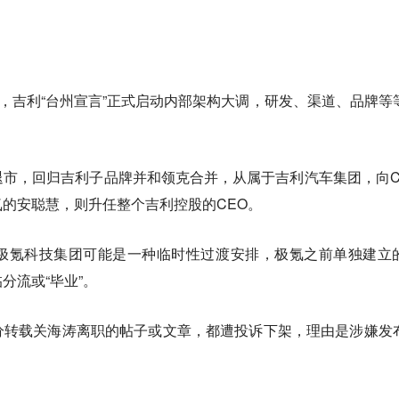
了，吉利“台州宣言”正式启动内部架构大调，研发、渠道、品牌等
市，回归吉利子品牌并和领克合并，从属于吉利汽车集团，向C
的安聪慧，则升任整个吉利控股的CEO。
极氪科技集团可能是一种临时性过渡安排，极氪之前单独建立
分流或“毕业”。
分转载关海涛离职的帖子或文章，都遭投诉下架，理由是涉嫌发