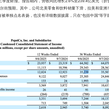
三季度财报。报告期内，营收同比增长2.6%至239.4亿美元（折
超出华尔街预期。其中，公司北美零食和饮料销量下滑，拉美和亚洲
被单独点名表扬，也没有详细数据披露，只在“包括中国”等字