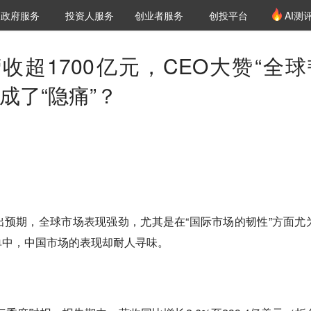
创投发布
项目推荐
核心服务
LP源计划
政府服务
投资人服务
创业者服务
创投平台
AI测
36氪Pro
VClub
VClub投资机构库
创投氪堂
城市之窗
投资机构职位推介
企业入驻
投资人认证
收超1700亿元，CEO大赞“全球
成了“隐痛”？
预期，全球市场表现强劲，尤其是在“国际市场的韧性”方面尤
单中，中国市场的表现却耐人寻味。