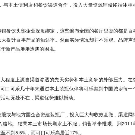
，与本土便利店和餐饮渠道合作，投入大量资源铺设终端冰柜
连锁餐饮头部企业深度绑定，这些遍布全国的餐厅里卖的都是百
大大提升百事产品的触达率。然而实际情况却并不乐观。品牌声
在华新产品屡屡遭遇的困境。
很大程度上源自渠道渗透的先天劣势和本土竞争的外部压力。在
。可口可乐几十年来通过本土装瓶伙伴将可乐卖到中国城乡每一
型活动无处不在，渠道优势难以撼动。
控股或与地方国企合资建装瓶厂，投入巨大却收效甚微，渠道网
腹地。结果本土市场长期水土不服，销售举步维艰。到2011
不到5.5%，而可口可乐高居近17%。