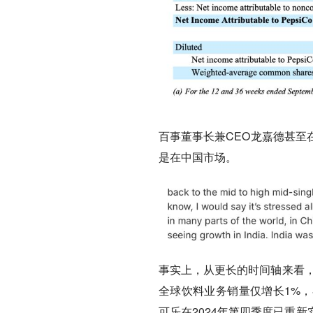
百事董事长兼CEO龙嘉德甚至
是在中国市场。
事实上，从更长的时间轴来看，
全球饮料业务销量仅增长1%
可乐在2024年第四季度已重