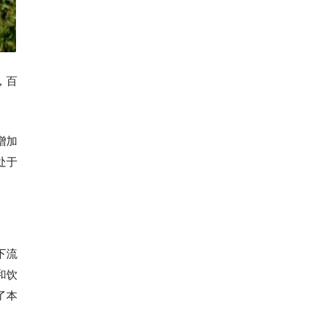
，百
增加
处于
下流
和饮
了本