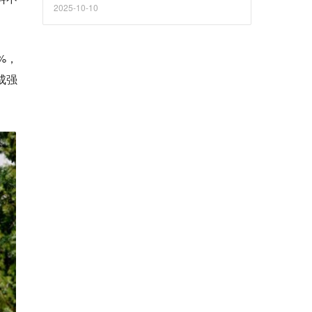
2025-10-10
%，
成强