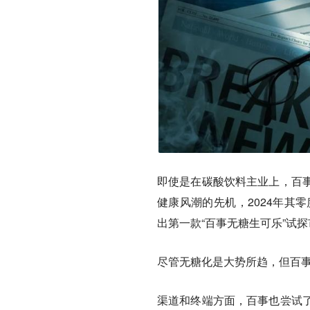
即使是在碳酸饮料主业上，百
健康风潮的先机，2024年其
出第一款“百事无糖生可乐”试
尽管无糖化是大势所趋，但百
渠道和终端方面，百事也尝试