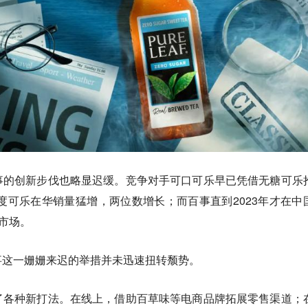
事的创新步伐也略显迟缓。竞争对手可口可乐早已凭借无糖可乐
零度可乐在华销量猛增，两位数增长；而百事直到2023年才在中
探市场。
事这一姗姗来迟的举措并未迅速扭转颓势。
了各种新打法。在线上，借助百草味等电商品牌拓展零售渠道；